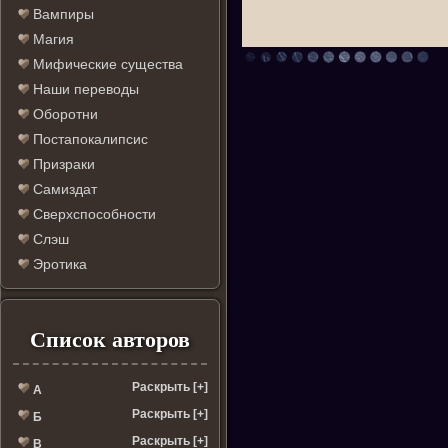
Вампиры
Магия
Мифические существа
Наши переводы
Оборотни
Постапокалипсис
Призраки
Самиздат
Сверхспособности
Слэш
Эротика
Список авторов
Раскрыть [+]
А
Раскрыть [+]
Б
Раскрыть [+]
В