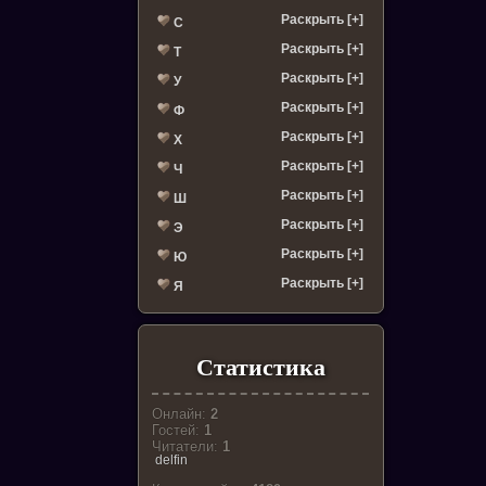
Раскрыть [+]
С
Раскрыть [+]
Т
Раскрыть [+]
У
Раскрыть [+]
Ф
Раскрыть [+]
Х
Раскрыть [+]
Ч
Раскрыть [+]
Ш
Раскрыть [+]
Э
Раскрыть [+]
Ю
Раскрыть [+]
Я
Статистика
Онлайн:
2
Гостей:
1
Читатели:
1
delfin