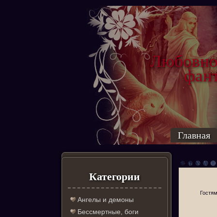
Любовно
фантас
ро
Главная
Категории
Гостям
Ангелы и демоны
Бессмертные, боги