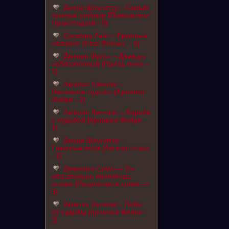
Джена Шоуолтер - Самый
темный соблазн (Повелители
Преисподней - 9)
Сюзанна Райт – Грешные
желания (Стая Феникс – 2)
Джанин Фрост – Дважды
соблазненный (Принц ночи –
2)
Амелия Хатчинс -
Насмешка судьбы (Хроники
Фейри - 2)
Амелия Хатчинс – Борьба
с судьбой (Хроники Фейри –
1)
Джена Шоуолтер -
Грешные ночи (Ангелы тьмы
- 1)
Джессика Симс — Ты
обязательно полюбишь
клыки (Полуночные связи —
3)
Амелия Хатчинс - Побег
от судьбы (Хроники Фейри -
3)