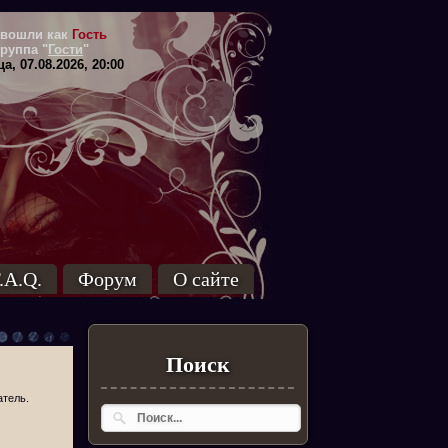
вошли как
Гость
Группа
"
Гости
"
а, 07.08.2026, 20:00
.A.Q.
Форум
О сайте
Поиск
атель.