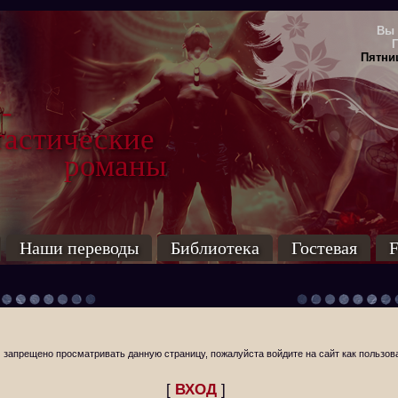
Вы 
Пятниц
-
тические
маны
Наши переводы
Библиотека
Гостевая
F
 запрещено просматривать данную страницу, пожалуйста войдите на сайт как пользов
[
ВХОД
]