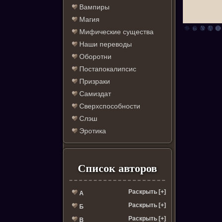
Вампиры
Магия
Мифические существа
Наши переводы
Оборотни
Постапокалипсис
Призраки
Самиздат
Сверхспособности
Слэш
Эротика
Список авторов
Раскрыть [+]
А
Раскрыть [+]
Б
Раскрыть [+]
В