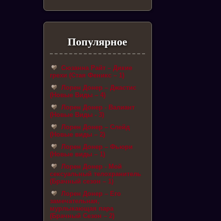
Популярное
Сюзанна Райт – Дикие
грехи (Стая Феникс – 1)
Лорен Донер – Джастис
(Новые Виды – 4)
Лорен Донер - Валиант
(Новые Виды - 3)
Лорен Донер – Слейд
(Новые виды – 2)
Лорен Донер – Фьюри
(Новые виды – 1)
Лорен Донер - Мой
сексуальный телохранитель
(Брачный сезон – 1)
Лорен Донер – Его
замечательная,
мурлыкающая пара
(Брачный Сезон – 2)