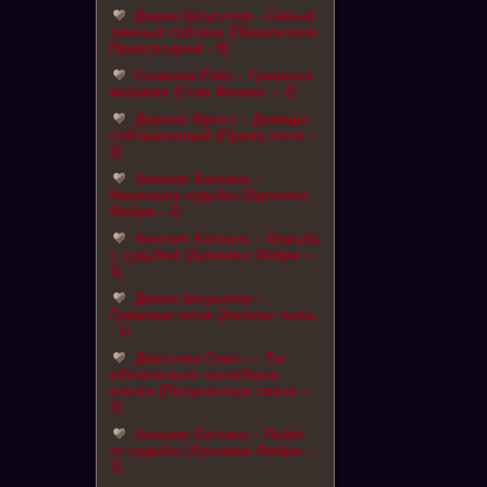
Джена Шоуолтер - Самый
темный соблазн (Повелители
Преисподней - 9)
Сюзанна Райт – Грешные
желания (Стая Феникс – 2)
Джанин Фрост – Дважды
соблазненный (Принц ночи –
2)
Амелия Хатчинс -
Насмешка судьбы (Хроники
Фейри - 2)
Амелия Хатчинс – Борьба
с судьбой (Хроники Фейри –
1)
Джена Шоуолтер -
Грешные ночи (Ангелы тьмы
- 1)
Джессика Симс — Ты
обязательно полюбишь
клыки (Полуночные связи —
3)
Амелия Хатчинс - Побег
от судьбы (Хроники Фейри -
3)