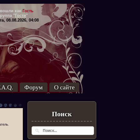
вошли как
Гость
Группа
"
Гости
"
а, 08.08.2026, 04:08
.A.Q.
Форум
О сайте
Поиск
атель.