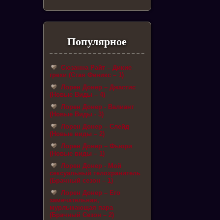
Популярное
Сюзанна Райт – Дикие
грехи (Стая Феникс – 1)
Лорен Донер – Джастис
(Новые Виды – 4)
Лорен Донер - Валиант
(Новые Виды - 3)
Лорен Донер – Слейд
(Новые виды – 2)
Лорен Донер – Фьюри
(Новые виды – 1)
Лорен Донер - Мой
сексуальный телохранитель
(Брачный сезон – 1)
Лорен Донер – Его
замечательная,
мурлыкающая пара
(Брачный Сезон – 2)