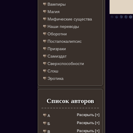
Вампиры
Магия
Мифические существа
Наши переводы
Оборотни
Постапокалипсис
Призраки
Самиздат
Сверхспособности
Слэш
Эротика
Список авторов
Раскрыть [+]
А
Раскрыть [+]
Б
Раскрыть [+]
В