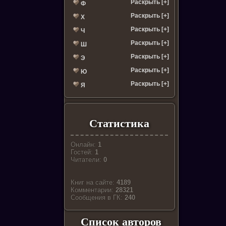
Раскрыть [+]
Ф
Раскрыть [+]
Х
Раскрыть [+]
Ч
Раскрыть [+]
Ш
Раскрыть [+]
Э
Раскрыть [+]
Ю
Раскрыть [+]
Я
Статистика
Онлайн:
1
Гостей:
1
Читатели:
0
Книг на сайте:
4189
Комментарии:
28321
Cообщения в ГК:
240
Список авторов