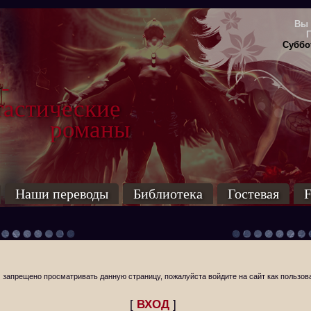
Вы 
Суббот
-
тические
маны
Наши переводы
Библиотека
Гостевая
F
 запрещено просматривать данную страницу, пожалуйста войдите на сайт как пользов
[
ВХОД
]