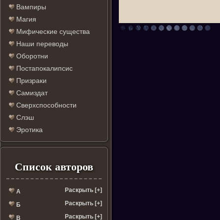
Вампиры
Магия
Мифические существа
Наши переводы
Оборотни
Постапокалипсис
Призраки
Самиздат
Сверхспособности
Слэш
Эротика
Список авторов
Раскрыть [+]
А
Раскрыть [+]
Б
Раскрыть [+]
В