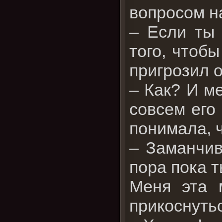
вопросом н
– Если ты 
того, чтобы
пригрозил 
– Как? И м
совсем его 
понимала, ч
– Заманчиво
пора пока 
Меня эта 
прикоснутьс