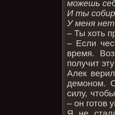
можешь се
И ты собир
У меня нет
– Ты хоть п
– Если чес
время. Во
получит эт
Алек верил
демоном. О
силу, чтоб
– он готов 
Я не стал