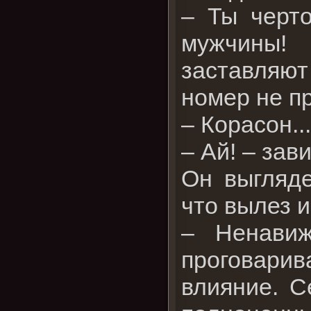
– Ты черто
мужчины!
заставляют 
номер не п
– Корасон..
– Ай! – зав
Он выгляде
что вылез и
– Ненавиж
проговари
влияние. С