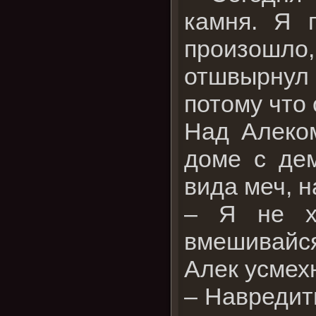
камня. Я 
произошло
отшвырнул 
потому что 
Над Алеко
доме с дем
вида меч, н
– Я не хо
вмешивайся
Алек усмех
– Навредит