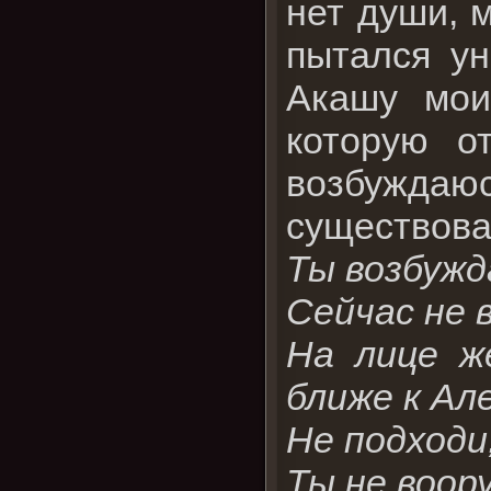
нет души, 
пытался ун
Акашу мои
которую о
возбужда
существова
Ты возбужд
Сейчас не 
На лице ж
ближе к Але
Не подходи,
Ты не воор