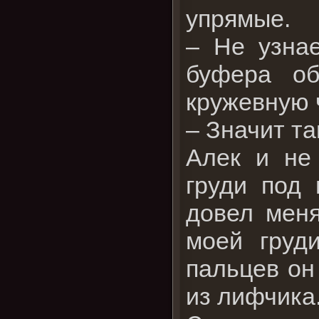
упрямые.
– Не узнае
буфера об
кружевную 
– Значит так
Алек и не
груди под 
довел меня
моей груд
пальцев он
из лифчика