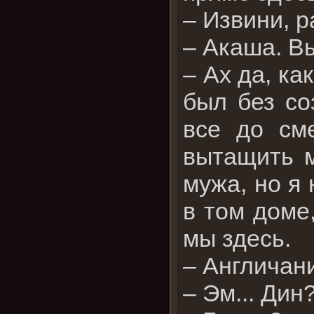
– Извини, р
– Акаша. Вы
– Ах да, ка
был без со
все до см
вытащить м
мужа, но я 
в том доме
мы здесь.
– Англичан
– Эм... Дин