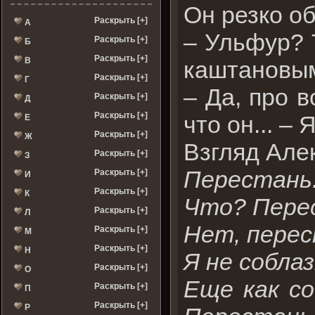
Он резко о
Раскрыть [+]
А
– Ульфур? 
Раскрыть [+]
Б
Раскрыть [+]
В
каштановы
Раскрыть [+]
Г
– Да, про в
Раскрыть [+]
Д
Раскрыть [+]
что он... –
Е
Раскрыть [+]
Ж
Взгляд Алек
Раскрыть [+]
З
Перестань
Раскрыть [+]
И
Раскрыть [+]
К
Что? Пере
Раскрыть [+]
Л
Нет, перес
Раскрыть [+]
М
Раскрыть [+]
Н
Я не собла
Раскрыть [+]
О
Еще как со
Раскрыть [+]
П
Раскрыть [+]
Р