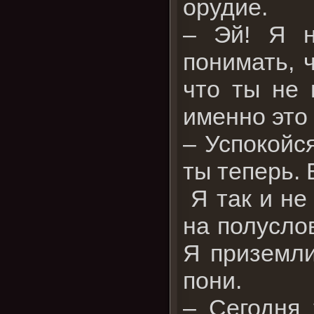
орудие.
– Эй! Я н
понимать, 
что ты не 
именно это 
– Успокойся
ты теперь. 
Я так и не
на полуслов
Я приземли
пони.
– Сегодня 