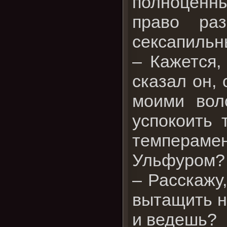
полноценны
право раз
сексапиль
– Кажется,
сказал он, 
моими вол
успокоить 
темпераме
Ульфуром?
– Расскажу
вытащить н
и ведешь?