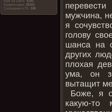
Книг на сайте:
4190
перевести
Комментарии:
28321
Cообщения в ГК:
240
мужчина, н
я сочувст
голову сво
шанса на с
других люд
плохая дев
ума, он з
вытащит ме
Боже, я о
какую-то