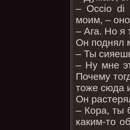
– Occio di 
моим, – он
– Ага. Но я
Он поднял 
– Ты сияеш
– Ну мне э
Почему тог
тоже сюда 
Он растерял
– Кора, ты 
каким-то об