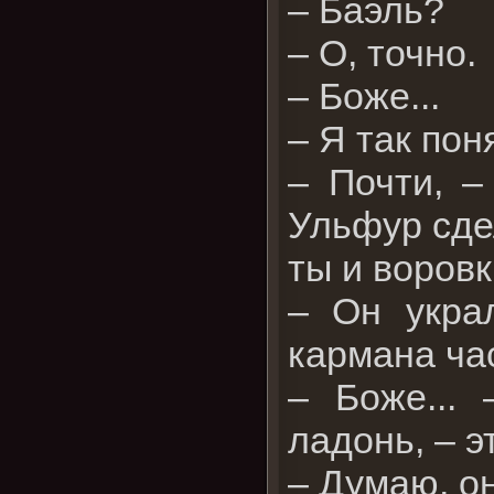
– Баэль?
– О, точно.
– Боже...
– Я так пон
– Почти, –
Ульфур сдел
ты и воров
– Он укра
кармана ча
– Боже...
ладонь, – э
– Думаю, о