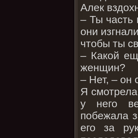
Алек вздох
– Ты часть 
они изгнали
чтобы ты св
– Какой ещ
женщин?
– Нет, – он
Я смотрела
у него ве
побежала з
его за ру