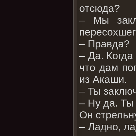
отсюда?
– Мы закл
пересохшего
– Правда?
– Да. Когда
что дам по
из Акаши.
– Ты заключ
– Ну да. Ты
Он стрельн
– Ладно, ла