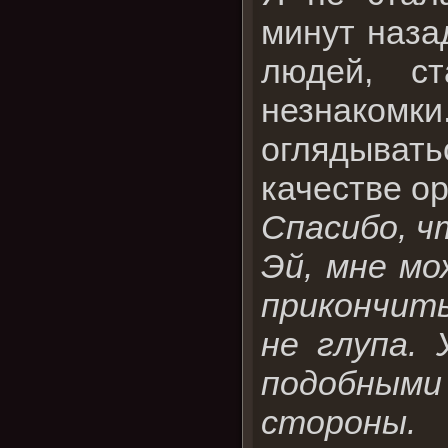
минут наза
людей, с
незнакомк
оглядывать
качестве о
Спасибо, ч
Эй, мне мо
прикончить
не глупа.
подобным
стороны.