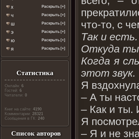
всего, – 
Раскрыть [+]
Х
прекратили
Раскрыть [+]
Ч
что-то, с ч
Раскрыть [+]
Ш
Раскрыть [+]
Э
Так и есть
Раскрыть [+]
Ю
Откуда ты 
Раскрыть [+]
Я
Когда я сл
этот звук.
Статистика
Я вздохнул
Онлайн:
6
Гостей:
6
– А ты нас
Читатели:
0
– Как и ты.
Книг на сайте:
4190
Комментарии:
28321
Я посмотрел
Cообщения в ГК:
240
– Я и не зн
Список авторов