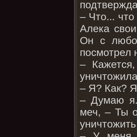
подтвержда
– Что... чт
Алека свои
Он с любо
посмотрел 
– Кажется
уничтожила
– Я? Как? Я
– Думаю я.
меч, – Ты 
уничтожить
– У меня 