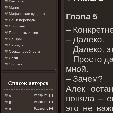
Вампиры
Магия
Глава 5
Мифические существа
Наши переводы
Оборотни
– Конкретн
Постапокалипсис
– Далеко.
Призраки
Самиздат
– Далеко, э
Сверхспособности
– Просто да
Слэш
Эротика
мной.
– Зачем?
Список авторов
Алек оста
Раскрыть [+]
поняла – е
А
Раскрыть [+]
Б
это не важ
Раскрыть [+]
В