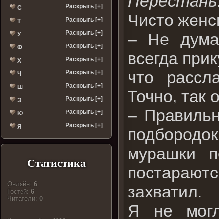
Перестань
Раскрыть [+]
С
Чисто женс
Раскрыть [+]
Т
Раскрыть [+]
– Не дума
У
Раскрыть [+]
Ф
всегда прик
Раскрыть [+]
Х
что рассл
Раскрыть [+]
Ч
Раскрыть [+]
Ш
Точно, так 
Раскрыть [+]
Э
– Правильн
Раскрыть [+]
Ю
Раскрыть [+]
Я
подбородок
мурашки п
Статистика
постараютс
Онлайн:
6
захватил.
Гостей:
6
Читатели:
0
Я не могл