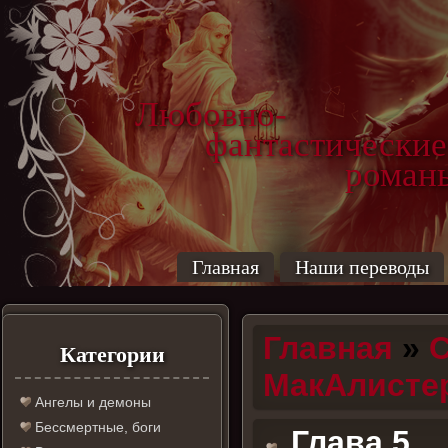
Любовно-
фантастические
роман
Главная
Наши переводы
Главная
»
С
Категории
МакАлистер
Ангелы и демоны
Бессмертные, боги
Глава 5