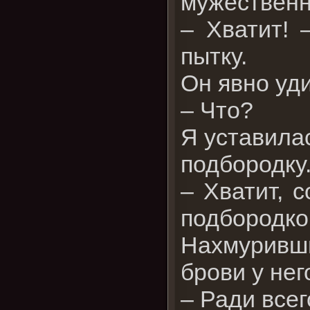
мужественн
– Хватит! 
пытку.
Он явно уд
– Что?
Я уставила
подбородку
– Хватит, 
подбородко
Нахмуривш
брови у нег
– Ради всег