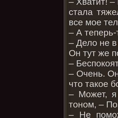
– Хватит! –
стала тяже
все мое тел
– А теперь-
– Дело не в
Он тут же 
– Беспокоя
– Очень. Он
что такое б
– Может, я
тоном, – П
– Не помож