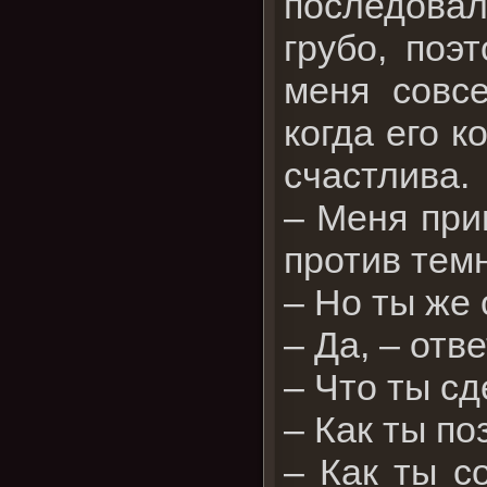
последовал
грубо, поэ
меня совс
когда его 
счастлива.
– Меня при
против тем
– Но ты же 
– Да, – отв
– Что ты с
– Как ты п
– Как ты с