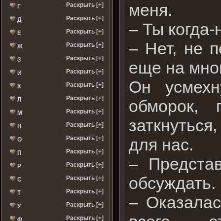
меня.
Раскрыть [+]
Г
Раскрыть [+]
Д
– Ты когда
Раскрыть [+]
Е
– Нет, не 
Раскрыть [+]
Ж
Раскрыть [+]
З
еще на мно
Раскрыть [+]
И
Он усмехн
Раскрыть [+]
К
Раскрыть [+]
Л
обморок, 
Раскрыть [+]
М
заткнуться,
Раскрыть [+]
Н
Раскрыть [+]
для нас.
О
Раскрыть [+]
П
– Предста
Раскрыть [+]
Р
обсуждать. 
Раскрыть [+]
С
Раскрыть [+]
Т
– Оказалас
Раскрыть [+]
У
Раскрыть [+]
Ф