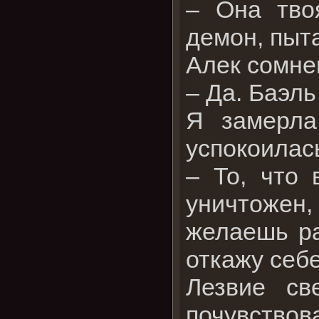
– Она тво
демон, пыта
Алек сомнев
– Да. Баэль
Я замерла
успокоилась
– То, что 
уничтожен
желаешь ра
откажу себе
Лезвие св
почувствов