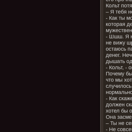
Кольт пот
– Я тебя 
- Как ты м
которая д
мужествен
- Шшш. Я н
не вижу ш
остаюсь п
денег. Не
дышать од
- Кольт, -
Почему бы 
что мы хо
случилось,
нормально
- Как скаж
должен ска
хотел бы 
Она засме
– Ты не с
- Не совсе