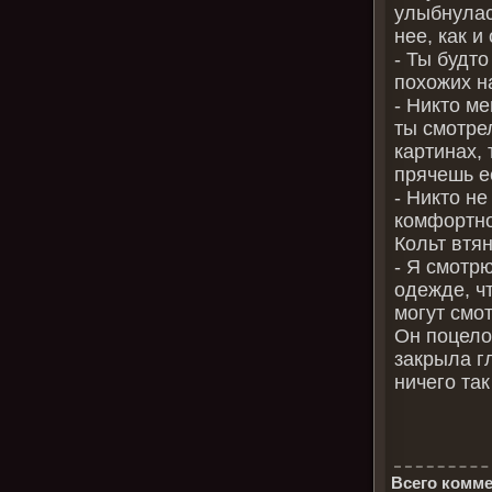
улыбнулас
нее, как и
- Ты будт
похожих н
- Никто ме
ты смотре
картинах,
прячешь е
- Никто не
комфортно
Кольт втян
- Я смотр
одежде, ч
могут смо
Он поцело
закрыла г
ничего так
Всего комме