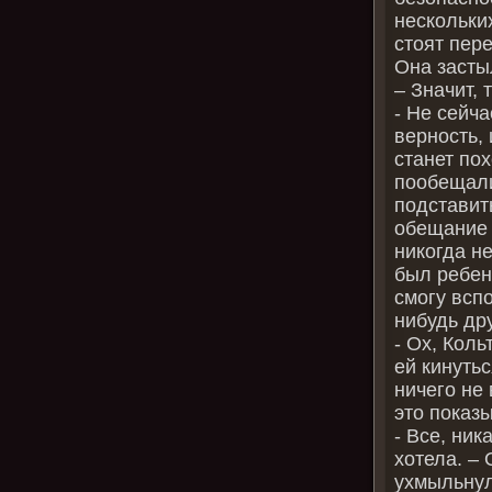
нескольки
стоят пер
Она засты
– Значит,
- Не сейча
верность, 
станет по
пообещали
подставит
обещание 
никогда н
был ребен
смогу всп
нибудь дру
- Ох, Кол
ей кинутьс
ничего не 
это показ
- Все, ник
хотела. –
ухмыльнул