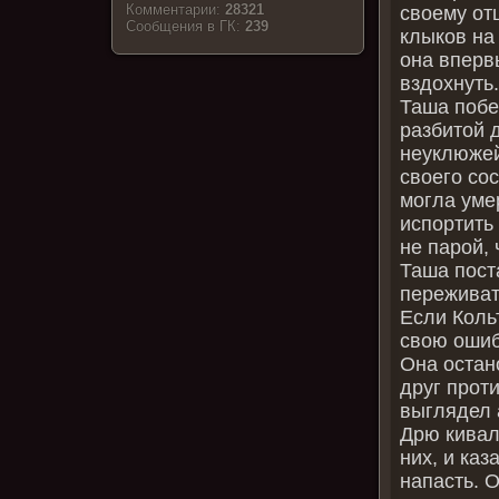
Комментарии:
28321
своему отц
Cообщения в ГК:
239
клыков на
она вперв
вздохнуть
Таша побе
разбитой 
неуклюжей
своего со
могла уме
испортить 
не парой, 
Таша пост
переживат
Если Коль
свою ошиб
Она остан
друг проти
выглядел 
Дрю кивал
них, и каз
напасть. 