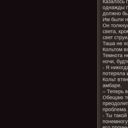
Казалось 
однажды п
должно бы
Им были н
Он толкну
света, кр
свет стру
Таша не хо
Кольтом в
Темнота не
ночи, буд
- Я никогд
потеряла 
Кольт втя
амбаре.
– Теперь 
Обещаю те
преодолет
проблема.
- Ты такой
понемногу
его прочн