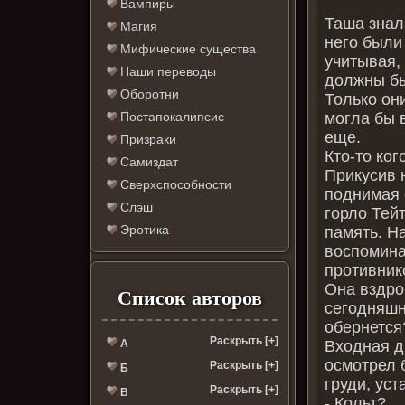
Вампиры
Таша знала
Магия
него были 
Мифические существа
учитывая,
Наши переводы
должны бы
Оборотни
Только они
могла бы 
Постапокалипсис
еще.
Призраки
Кто-то ко
Самиздат
Прикусив 
Сверхспособности
поднимая 
Слэш
горло Тей
Эротика
память. Н
воспомина
противнико
Она вздро
Список авторов
сегодняшн
обернется
Раскрыть [+]
Входная д
А
осмотрел 
Раскрыть [+]
Б
груди, уст
Раскрыть [+]
В
- Кольт?