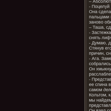
– Абсолют
- Поцелуй 
Она сдела
пальцами 
заново обх
– Таша, с
- Застежка
снять лифч
- Думаю, д
Стянув его
причин, с
- Ага. За
собрались
Он хмыкну
расслабле
- Представ
ее спина 
самом
дел
Кольтом, к
мы найдем
представл
Он взял с