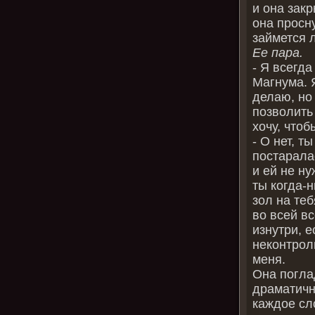
и она зак
она просну
займется 
Ее пара.
- Я всегд
Магнума. Я
делаю, но 
позволить 
хочу, чтоб
- О нет, т
постарала
и ей не ну
ты когда-н
зол на те
во всей в
изнутри, е
неконтрол
меня.
Она погла
драматично
каждое сл