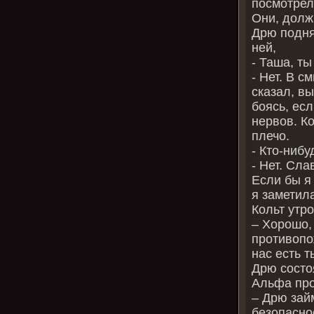
посмотрел
Они, долж
Дрю подня
ней,
- Таша, ты
- Нет. В с
сказал, в
боясь, есл
нервов. Ко
плечо.
- Кто-ниб
- Нет. Сла
Если бы я
я заметил
Кольт утр
– Хорошо,
противопо
нас есть т
Дрю состо
Альфа про
– Дрю зай
безопасно