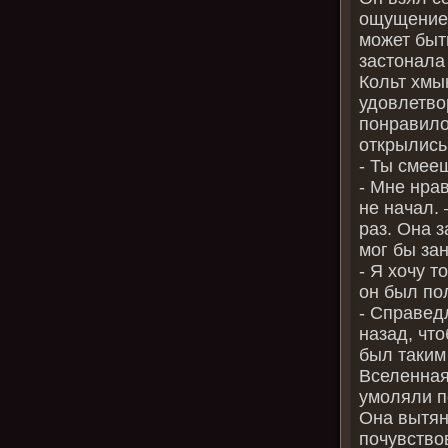
ощущение 
может быт
застонала
Кольт хмы
удовлетво
понравило
открылись
- Ты смее
- Мне нрав
не начал. 
раз. Она 
мог бы за
- Я хочу т
он был по
- Справед
назад, чт
был таким
Вселенная
умоляли п
Она вытяну
почувство