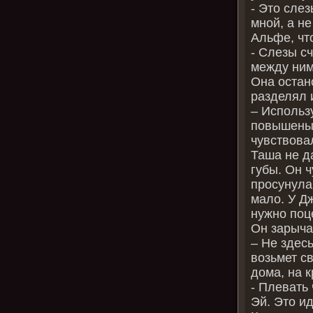
- Это слез
мной, а н
Альфе, чт
- Слезы с
между ни
Она остан
разделял 
– Использ
повышены,
чувствова
Таша не д
губы. Он ч
просунула 
мало. У Д
нужно поц
Он зарыча
– Не здесь
возьмет с
дома, на 
- Плевать 
Эй. Это и