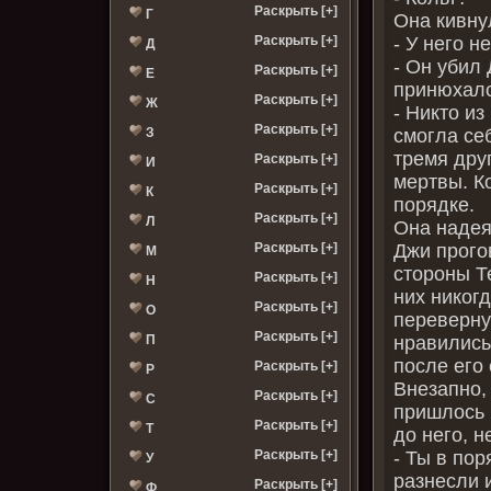
Раскрыть [+]
Г
Она кивну
- У него н
Раскрыть [+]
Д
- Он убил
Раскрыть [+]
Е
принюхалс
Раскрыть [+]
Ж
- Никто из
Раскрыть [+]
смогла се
З
тремя дру
Раскрыть [+]
И
мертвы. К
Раскрыть [+]
К
порядке.
Раскрыть [+]
Л
Она надеял
Джи прого
Раскрыть [+]
М
стороны Те
Раскрыть [+]
Н
них никог
Раскрыть [+]
О
переверну
Раскрыть [+]
нравились
П
после его 
Раскрыть [+]
Р
Внезапно,
Раскрыть [+]
С
пришлось 
Раскрыть [+]
Т
до него, н
- Ты в пор
Раскрыть [+]
У
разнесли 
Раскрыть [+]
Ф