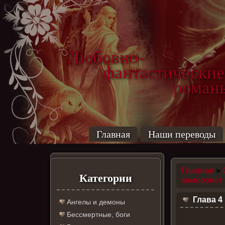
Любовно-
фантастические
роман
Главная
Наши переводы
Главная
»
Категории
замерзнет
Глава 4
Ангелы и демоны
Бессмертные, боги