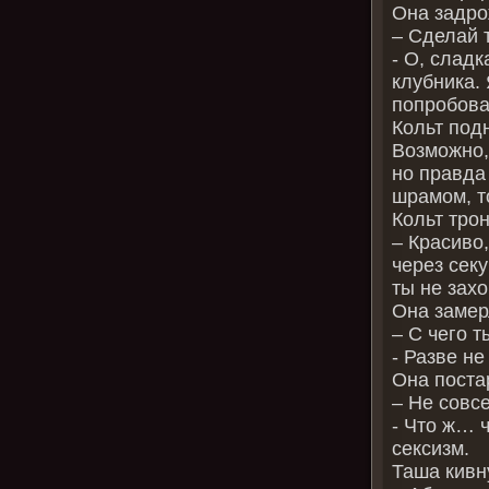
Она задро
– Сделай 
- О, сладк
клубника.
попробоват
Кольт подн
Возможно,
но правда 
шрамом, то
Кольт тро
– Красиво,
через секу
ты не зах
Она замер
– С чего т
- Разве не
Она поста
– Не совс
- Что ж… ч
сексизм.
Таша кивн