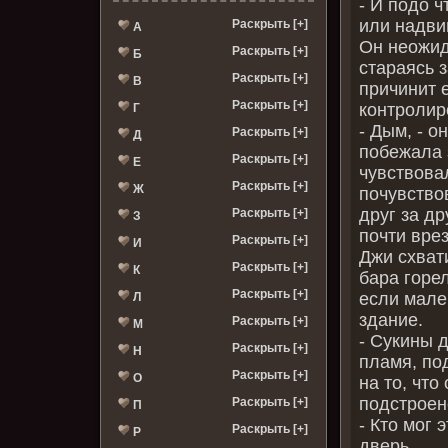
- И подо 
или надви
Раскрыть [+]
А
Он неожид
Раскрыть [+]
Б
стараясь 
Раскрыть [+]
В
причинит е
Раскрыть [+]
контролир
Г
- Дым, - о
Раскрыть [+]
Д
побежала 
Раскрыть [+]
Е
чувствова
Раскрыть [+]
Ж
почувство
друг за др
Раскрыть [+]
З
почти врез
Раскрыть [+]
И
Джи схват
Раскрыть [+]
К
бара горе
Раскрыть [+]
если мален
Л
здание.
Раскрыть [+]
М
- Сукины д
Раскрыть [+]
Н
пламя, по
Раскрыть [+]
О
на то, что
подстроен
Раскрыть [+]
П
- Кто мог 
Раскрыть [+]
Р
дверь.