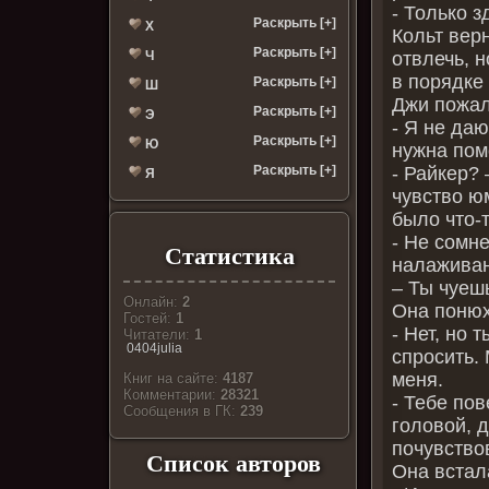
- Только з
Раскрыть [+]
Х
Кольт верн
Раскрыть [+]
отвлечь, н
Ч
в порядке 
Раскрыть [+]
Ш
Джи пожал
Раскрыть [+]
Э
- Я не да
Раскрыть [+]
Ю
нужна пом
- Райкер?
Раскрыть [+]
Я
чувство ю
было что-т
- Не сомн
Статистика
налаживан
– Ты чуеш
Онлайн:
2
Она понюх
Гостей:
1
- Нет, но 
Читатели:
1
0404julia
спросить.
меня.
Книг на сайте:
4187
Комментарии:
28321
- Тебе пов
Cообщения в ГК:
239
головой, д
почувствов
Список авторов
Она встал