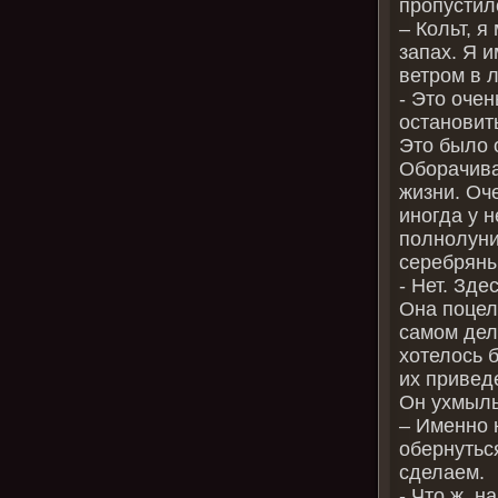
пропустил
– Кольт, я
запах. Я 
ветром в л
- Это оче
остановит
Это было 
Оборачива
жизни. Оч
иногда у н
полнолуни
серебряны
- Нет. Зде
Она поцело
самом деле
хотелось б
их приведе
Он ухмыль
– Именно 
обернутьс
сделаем.
- Что ж, 