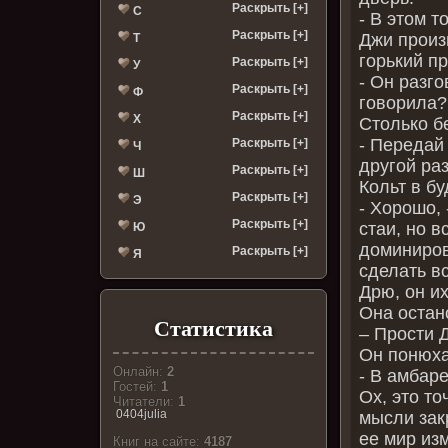
Раскрыть [+]
С
- В этом т
Раскрыть [+]
Джи произ
Т
горький п
Раскрыть [+]
У
- Он разго
Раскрыть [+]
Ф
говорила?
Раскрыть [+]
Х
Столько б
- Передай
Раскрыть [+]
Ч
другой ра
Раскрыть [+]
Ш
Кольт в бу
Раскрыть [+]
Э
- Хорошо,
Раскрыть [+]
стаи, но в
Ю
доминирова
Раскрыть [+]
Я
сделать вс
Дрю, он их
Она остан
Статистика
– Прости Д
Он понюха
Онлайн:
2
- В амбаре
Гостей:
1
Ох, это т
Читатели:
1
0404julia
мысли зак
ее мир из
Книг на сайте:
4187