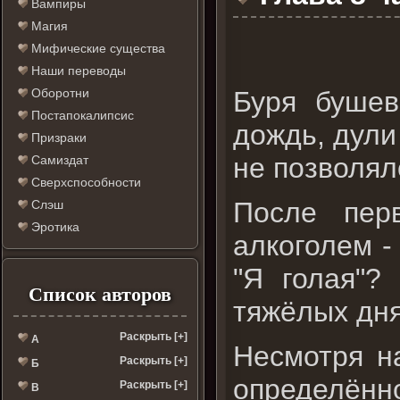
Вампиры
Магия
Мифические существа
Наши переводы
Буря бушев
Оборотни
Постапокалипсис
дождь, дули
Призраки
не позволял
Самиздат
Сверхспособности
После пер
Слэш
Эротика
алкоголем -
"Я голая"?
Список авторов
тяжёлых дня
Раскрыть [+]
А
Несмотря на
Раскрыть [+]
Б
определённо
Раскрыть [+]
В