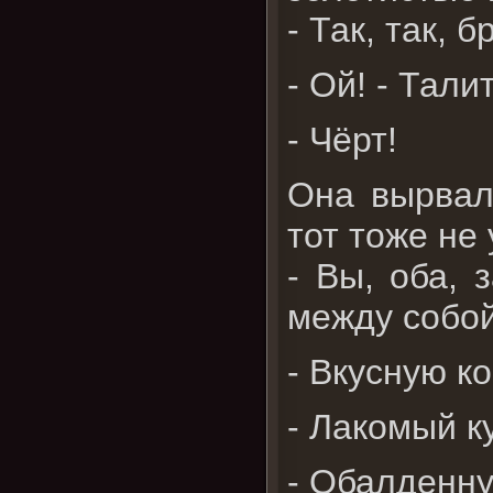
- Так, так, б
- Ой! - Тали
- Чёрт!
Она вырвал
тот тоже не 
- Вы, оба, 
между собой к
- Вкусную к
- Лакомый к
- Обалденну