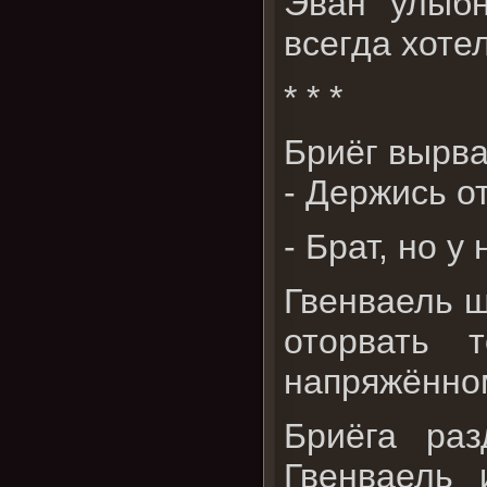
Эван улыбн
всегда хотел
* * *
Бриёг вырва
- Держись о
- Брат, но у
Гвенваель ш
оторвать 
напряжённом
Бриёга ра
Гвенваель 