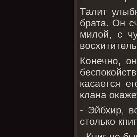
Талит улыб
брата. Он с
милой, с ч
восхититель
Конечно, он
беспокойст
касается ег
клана окаже
- Эйбхир, в
столько книг
- Книг не б