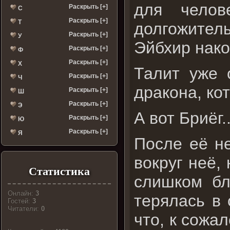
для чело
Раскрыть [+]
С
Раскрыть [+]
Т
долгожитель
Раскрыть [+]
У
Эйбхир нако
Раскрыть [+]
Ф
Раскрыть [+]
Х
Талит уже 
Раскрыть [+]
Ч
дракона, ко
Раскрыть [+]
Ш
Раскрыть [+]
Э
А вот Бриёг..
Раскрыть [+]
Ю
Раскрыть [+]
Я
После её не
вокруг неё,
Статистика
слишком бл
Онлайн:
3
терялась в
Гостей:
3
Читатели:
0
что, к сожа