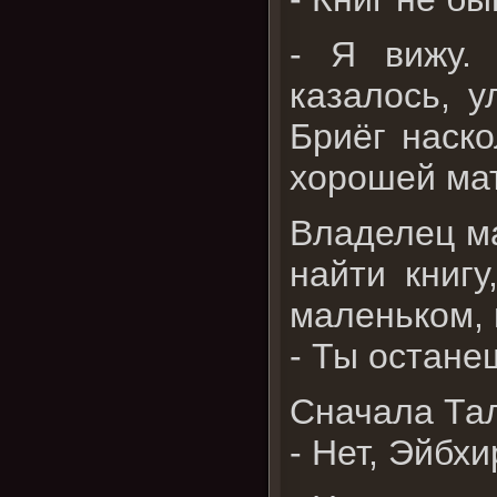
- Я вижу. 
казалось, у
Бриёг наск
хорошей ма
Владелец ма
найти книгу
маленьком,
- Ты остане
Сначала Тал
- Нет, Эйбхи