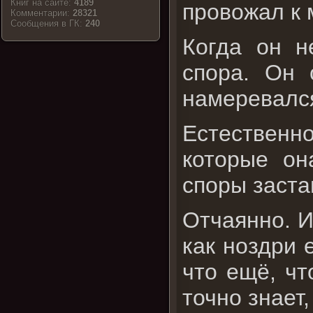
Книг на сайте:
4189
провожал к 
Комментарии:
28321
Cообщения в ГК:
240
Когда он н
спора. Он 
намеревался
Естественн
которые он
споры заста
Отчаянно. И 
как ноздри 
что ещё, чт
точно знает,