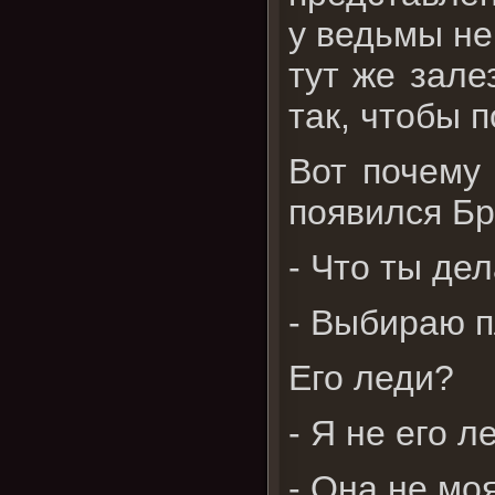
у ведьмы не
тут же зале
так, чтобы 
Вот почему 
появился Бр
- Что ты де
- Выбираю п
Его леди?
- Я не его л
- Она не мо