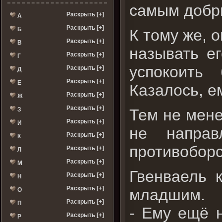
самым добры
Раскрыть [+]
А
Раскрыть [+]
Б
К тому же, 
Раскрыть [+]
В
называть е
Раскрыть [+]
Г
успокоить
Раскрыть [+]
Д
Раскрыть [+]
Е
Казалось, е
Раскрыть [+]
Ж
Раскрыть [+]
З
Тем не мене
Раскрыть [+]
И
не направ
Раскрыть [+]
К
противоборс
Раскрыть [+]
Л
Раскрыть [+]
М
Гвенваель 
Раскрыть [+]
Н
Раскрыть [+]
младшим.
О
Раскрыть [+]
П
- Ему ещё н
Раскрыть [+]
Р