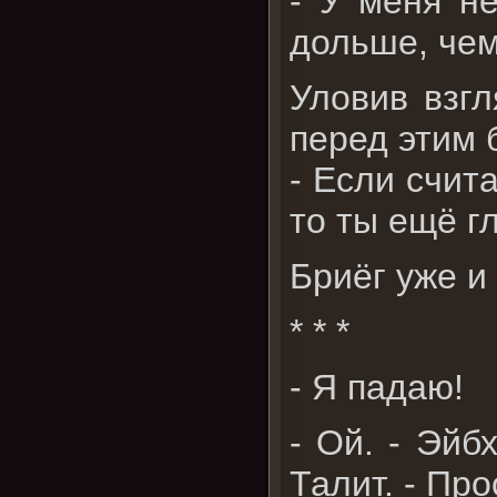
- У меня н
дольше, чем
Уловив взгл
перед этим 
- Если счит
то ты ещё г
Бриёг уже и 
* * *
- Я падаю!
- Ой. - Эйб
Талит. - Про