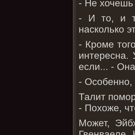
- Не хочешь
- И то, и 
насколько э
- Кроме тог
интересна. 
если... - Он
- Особенно,
Талит помор
- Похоже, ч
Может, Эйб
Гвенваеле. 