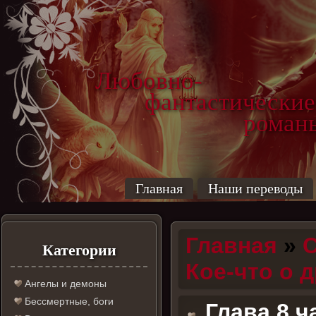
Любовно-
фантастические
роман
Главная
Наши переводы
Главная
»
С
Категории
Кое-что о 
Ангелы и демоны
Бессмертные, боги
Глава 8 ч