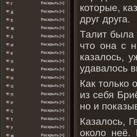
Раскрыть [+]
Г
которые, ка
Раскрыть [+]
Д
друг друга.
Раскрыть [+]
Е
Раскрыть [+]
Ж
Талит была 
Раскрыть [+]
З
что она с 
Раскрыть [+]
И
Раскрыть [+]
казалось, у
К
Раскрыть [+]
Л
удавалось в
Раскрыть [+]
М
Раскрыть [+]
Н
Как только 
Раскрыть [+]
О
из себя Бри
Раскрыть [+]
П
Раскрыть [+]
но и показы
Р
Раскрыть [+]
С
Казалось, Г
Раскрыть [+]
Т
Раскрыть [+]
У
около неё. 
Раскрыть [+]
Ф