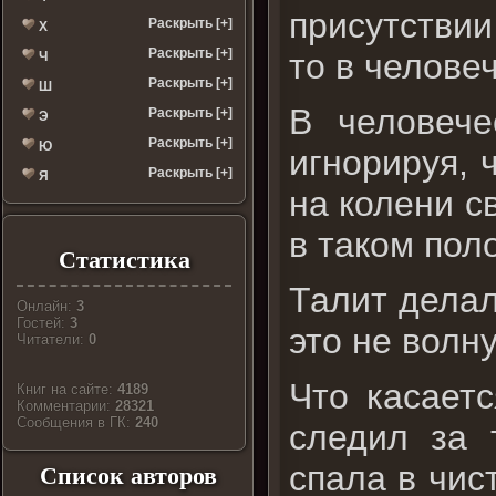
присутствии
Раскрыть [+]
Х
Раскрыть [+]
то в челове
Ч
Раскрыть [+]
Ш
В человече
Раскрыть [+]
Э
Раскрыть [+]
Ю
игнорируя, 
Раскрыть [+]
Я
на колени с
в таком пол
Статистика
Талит делал
Онлайн:
3
Гостей:
3
это не волну
Читатели:
0
Что касаетс
Книг на сайте:
4189
Комментарии:
28321
Cообщения в ГК:
240
следил за 
спала в чис
Список авторов