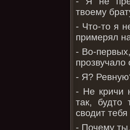
- Я не пре
твоему брат
- Что-то я н
примерял на
- Во-первых
прозвучало 
- Я? Ревную
- Не кричи 
так, будто
сводит тебя 
- Почему ты,