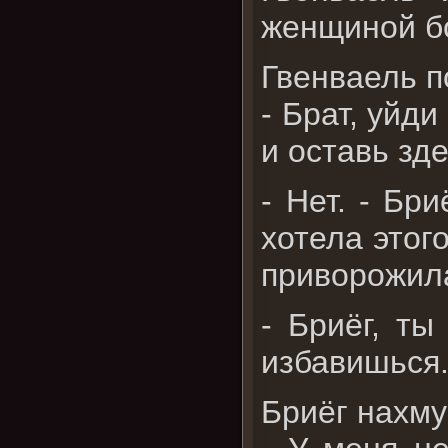
женщиной б
Гвенваель п
- Брат, уйд
и оставь зде
- Нет. - Бр
хотела этог
приворожил
- Бриёг, т
избавишься.
Бриёг нахму