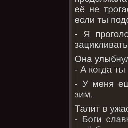
её не трог
если ты под
- Я прогол
зацикливать
Она улыбну
- А когда т
- У меня е
зим.
Талит в ужа
- Боги слав