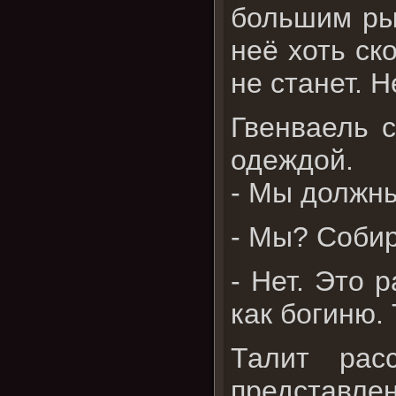
большим рын
неё хоть ск
не станет. Н
Гвенваель с
одеждой.
- Мы должны
- Мы? Собир
- Нет. Это 
как богиню. 
Талит рас
представлен