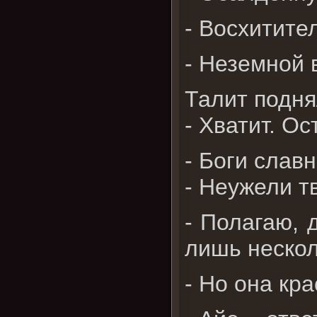
- Восхитите
- Неземной 
Талит подня
- Хватит. Ос
- Боги славн
- Неужели т
- Полагаю, 
лишь нескол
- Но она кра