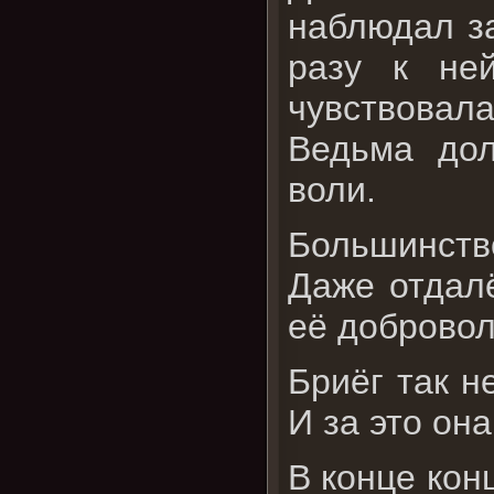
наблюдал за
разу к не
чувствовал
Ведьма дол
воли.
Большинство
Даже отдалё
её добровол
Бриёг так н
И за это он
В конце кон