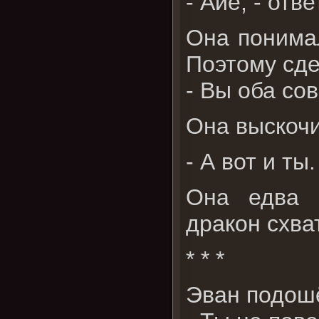
- Айе, - отв
Она понимал
Поэтому сде
- Вы оба со
Она выскочи
- А вот и т
Она едва 
дракон схва
* * *
Эван подошё