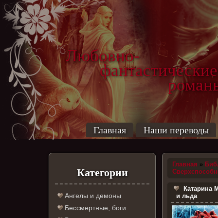
Любовно-
фантастические
роман
Главная
Наши переводы
Главная
»
Биб
Категории
Сверхспособн
Катарина М
Ангелы и демоны
и льда
Бессмертные, боги