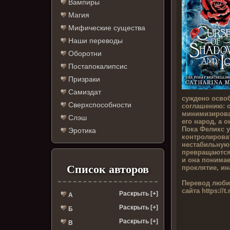
Вампиры
Магия
Мифические существа
Наши переводы
Оборотни
Постапокалипсис
Призраки
Самиздат
суждено освоб
Сверхспособности
соглашению: 
минимизирова
Слэш
его народ, а о
Пока Феликс 
Эротика
контролироват
нестабильную 
превращаются
и она понимае
Список авторов
проклятие, ин
Перевод люби
сайта
https://t
Раскрыть [+]
А
Раскрыть [+]
Б
Раскрыть [+]
В