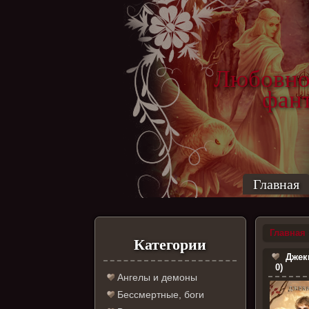
Любовно
фантас
ро
Главная
Главная
Категории
Джеки
0)
Ангелы и демоны
Бессмертные, боги