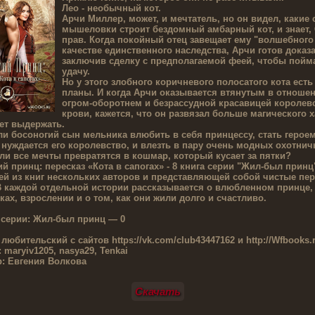
Лео - необычный кот.
Арчи Миллер, может, и мечтатель, но он видел, какие
мышеловки строит бездомный амбарный кот, и знает, 
прав. Когда покойный отец завещает ему "волшебного 
качестве единственного наследства, Арчи готов доказа
заключив сделку с предполагаемой феей, чтобы пойм
удачу.
Но у этого злобного коричневого полосатого кота есть
планы. И когда Арчи оказывается втянутым в отношен
огром-оборотнем и безрассудной красавицей королев
крови, кажется, что он развязал больше магического х
ет выдержать.
и босоногий сын мельника влюбить в себя принцессу, стать героем
нуждается его королевство, и влезть в пару очень модных охотнич
ли все мечты превратятся в кошмар, который кусает за пятки?
й принц: пересказ «Кота в сапогах» - 8 книга серии "Жил-был принц
ей из книг нескольких авторов и представляющей собой чистые пе
В каждой отдельной истории рассказывается о влюбленном принце, 
ках, взрослении и о том, как они жили долго и счастливо.
 серии:
Жил-был принц — 0
 любительский с сайтов
https://vk.com/club43447162 и http://Wfbooks.
:
maryiv1205, nasya29, Tenkai
:
Евгения Волкова
Скачать