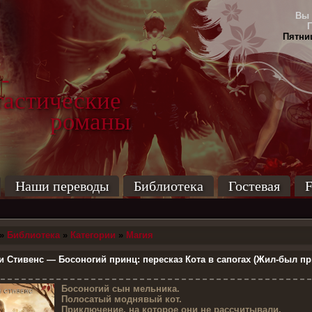
Вы 
Пятниц
-
тические
маны
Наши переводы
Библиотека
Гостевая
F
»
Библиотека
»
Категории
»
Магия
 Стивенс — Босоногий принц: пересказ Кота в сапогах (Жил-был п
Б
осоногий сын мельника.
Полосатый моднявый кот.
Приключение, на которое они не рассчитывали.