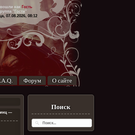
вошли как
Гость
Группа
"
Гости
"
а, 07.08.2026, 08:12
.A.Q.
Форум
О сайте
Поиск
ринц —