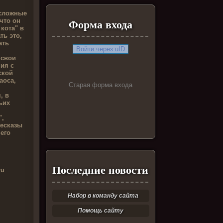
 сложные
что он
Форма входа
кота" в
ть это,
ать
Войти через uID
 свои
ия с
ской
аоса,
Старая форма входа
, в
ьих
",
ресказы
его
Последние новости
ru
Набор в команду сайта
Помощь сайту