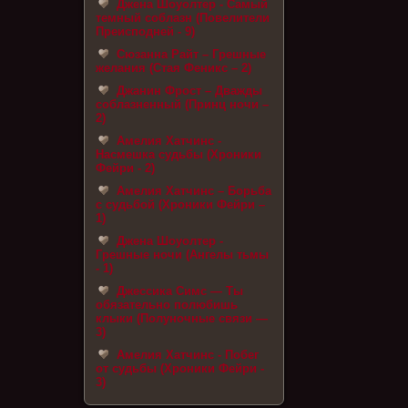
Джена Шоуолтер - Самый
темный соблазн (Повелители
Преисподней - 9)
Сюзанна Райт – Грешные
желания (Стая Феникс – 2)
Джанин Фрост – Дважды
соблазненный (Принц ночи –
2)
Амелия Хатчинс -
Насмешка судьбы (Хроники
Фейри - 2)
Амелия Хатчинс – Борьба
с судьбой (Хроники Фейри –
1)
Джена Шоуолтер -
Грешные ночи (Ангелы тьмы
- 1)
Джессика Симс — Ты
обязательно полюбишь
клыки (Полуночные связи —
3)
Амелия Хатчинс - Побег
от судьбы (Хроники Фейри -
3)