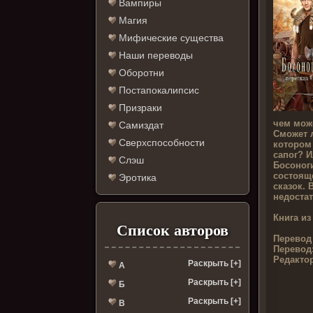
Вампиры
Магия
Мифические существа
Наши переводы
Оборотни
Постапокалипсис
Призраки
чем мож
Самиздат
Сможет л
Сверхспособности
котором 
сапог? И
Слэш
Босоноги
состоящ
Эротика
сказок. 
недостат
Книга из
Список авторов
Перевод
Перевод
Редактор
Раскрыть [+]
А
Раскрыть [+]
Б
Раскрыть [+]
В