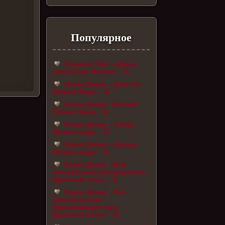
Популярное
Сюзанна Райт – Дикие
грехи (Стая Феникс – 1)
Лорен Донер – Джастис
(Новые Виды – 4)
Лорен Донер - Валиант
(Новые Виды - 3)
Лорен Донер – Слейд
(Новые виды – 2)
Лорен Донер – Фьюри
(Новые виды – 1)
Лорен Донер - Мой
сексуальный телохранитель
(Брачный сезон – 1)
Лорен Донер – Его
замечательная,
мурлыкающая пара
(Брачный Сезон – 2)