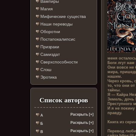
Вампиры
Магия
Мифические существа
Наши переводы
Оборотни
Постапокалипсис
Призраки
Самиздат
меня осталось
Сверхспособности
Боги лгут нам
Они вовсе не 
Слэш
мира, пришед
нашим.
Эротика
Через кровь, 
то, что они о
тайны.
Я — Кайра Не
Список авторов
Земель, дочь 
Преступного м
И я не покину
правду.
Раскрыть [+]
А
Книга из серии
Раскрыть [+]
Б
Перевод люби
Раскрыть [+]
В
сайта
https://t