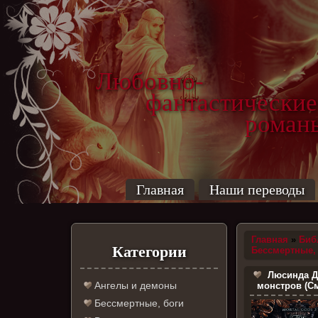
Любовно-
фантастические
роман
Главная
Наши переводы
Главная
»
Биб
Категории
Бессмертные,
Люсинда Д
Ангелы и демоны
монстров (С
Бессмертные, боги