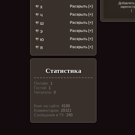
Добавлять
Раскрыть [+]
зарегист
Х
[
Р
Раскрыть [+]
Ч
Раскрыть [+]
Ш
Раскрыть [+]
Э
Раскрыть [+]
Ю
Раскрыть [+]
Я
Статистика
Онлайн:
1
Гостей:
1
Читатели:
0
Книг на сайте:
4188
Комментарии:
28321
Cообщения в ГК:
240