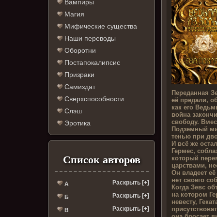
Вампиры
Магия
Мифические существа
Наши переводы
Оборотни
Постапокалипсис
Призраки
Самиздат
Переданная Зе
Сверхспособности
её предали, о
как его Ведьм
Слэш
война закончи
свободу. Вмес
Эротика
Подземный ми
тенью при дв
И всё же оста
Гермес, собл
Список авторов
который пере
царствами, не
Он владеет её
нет своего со
Раскрыть [+]
А
Когда Зевс об
на котором Г
Раскрыть [+]
Б
невесту, Гека
присутствоват
Раскрыть [+]
В
она бросает в