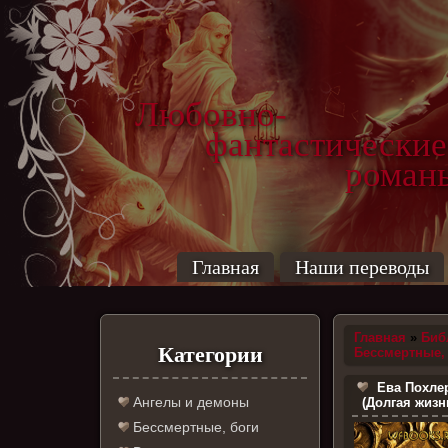
Любовно-
фантастические
роман
Главная
Наши переводы
Главная
»
Биб
Категории
Бессмертные,
Ева Похле
Ангелы и демоны
(Долгая жиз
Бессмертные, боги