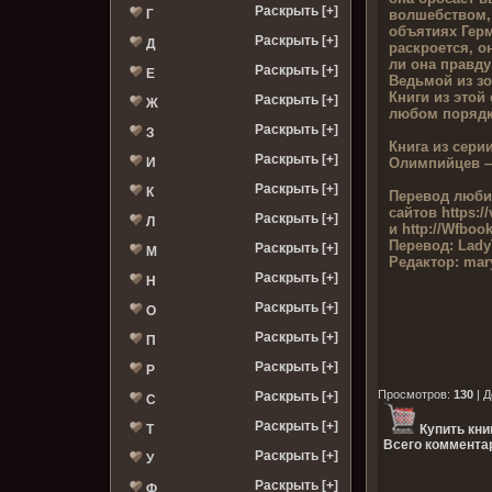
Раскрыть [+]
волшебством,
Г
объятиях Герм
Раскрыть [+]
Д
раскроется, о
ли она правду
Раскрыть [+]
Е
Ведьмой из з
Книги из этой
Раскрыть [+]
Ж
любом порядк
Раскрыть [+]
З
Книга из серии
Раскрыть [+]
Олимпийцев 
И
Раскрыть [+]
К
Перевод люби
сайтов
https:/
Раскрыть [+]
Л
и http://Wfboo
Перевод:
Lady
Раскрыть [+]
М
Редактор:
mar
Раскрыть [+]
Н
Раскрыть [+]
О
Раскрыть [+]
П
Раскрыть [+]
Р
Просмотров
:
130
|
Д
Раскрыть [+]
С
Раскрыть [+]
Т
Купить кни
Всего комментар
Раскрыть [+]
У
Раскрыть [+]
Ф