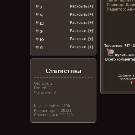
сайта
http://v
Перевод:
Дари
Раскрыть [+]
Х
Редактор:
Анн
Раскрыть [+]
Ч
Раскрыть [+]
Ш
Раскрыть [+]
Э
Раскрыть [+]
Ю
Просмотров
:
747
|
Д
Раскрыть [+]
Я
Купить кни
Всего комментар
Статистика
Добавлять
зарегист
[
Р
Онлайн:
2
Гостей:
2
Читатели:
0
Книг на сайте:
4190
Комментарии:
28321
Cообщения в ГК:
240