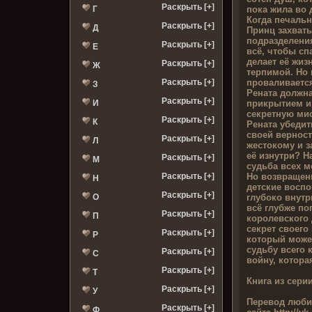
Раскрыть [+]
пока жила во 
Г
Когда печаль
Раскрыть [+]
Д
Принц захваты
подразделения
Раскрыть [+]
Е
всё, чтобы сп
делает её жи
Раскрыть [+]
Ж
терпимой. Но
проваливается
Раскрыть [+]
З
Рената должна
Раскрыть [+]
прикрытием и
И
секретную ми
Раскрыть [+]
К
Рената убеди
своей верност
Раскрыть [+]
Л
жестокому и з
её изнутри? Н
Раскрыть [+]
М
судьба всех 
Но возвращен
Раскрыть [+]
Н
детские восп
Раскрыть [+]
глубоко внутр
О
всё глубже по
Раскрыть [+]
П
королевского 
секрет своего
Раскрыть [+]
Р
который може
судьбу всего 
Раскрыть [+]
С
войну, котора
Раскрыть [+]
Т
Книга из серии
Раскрыть [+]
У
Перевод люби
Раскрыть [+]
Ф