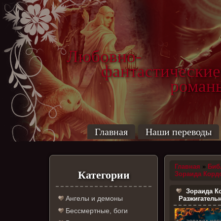
Любовно-
фантастические
роман
Главная
Наши переводы
Главная
»
Биб
Категории
Зораида Корд
Зораида К
Ангелы и демоны
Разжигательн
Бессмертные, боги