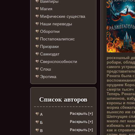
Вампиры
Магия
Мифические существа
Наши переводы
Оборотни
Постапокалипсис
Призраки
Самиздат
роскошный дв
Сверхспособности
робари, обла
самого устра
Слэш
представител
Рената была с
Эротика
воспоминания 
орудием Коро
смерти тысяч
Теперь Рената
Список авторов
шпионов, взб
короны и пом
мориа сбежать
вынесло им с
Раскрыть [+]
А
Шепчущие спа
много лет наз
Раскрыть [+]
Б
избежать их н
как и справи
Раскрыть [+]
В
сотен душ, ко