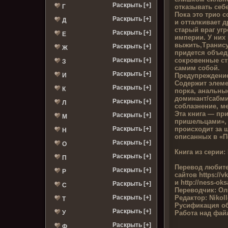
Раскрыть [+]
отказывать себ
Г
Пока это трио 
Раскрыть [+]
Д
и отталкивает др
старый враг уг
Раскрыть [+]
Е
империи. У них
выжить,Транису
Раскрыть [+]
Ж
придется объед
сокровенные стр
Раскрыть [+]
З
самим собой.
Раскрыть [+]
Предупреждени
И
Содержит элеме
Раскрыть [+]
К
порка, анальны
доминант/сабми
Раскрыть [+]
Л
соблазнение, м
Эта книга — пр
Раскрыть [+]
М
пришельцами», 
происходит за 
Раскрыть [+]
Н
описанных в «
Раскрыть [+]
О
Книга из серии:
Раскрыть [+]
П
Перевод любите
Раскрыть [+]
Р
сайтов
https://v
и http://ness-ok
Раскрыть [+]
С
Переводчик:
Оль
Редактор:
Nikoll
Раскрыть [+]
Т
Русификация о
Раскрыть [+]
Работа над фай
У
Раскрыть [+]
Ф