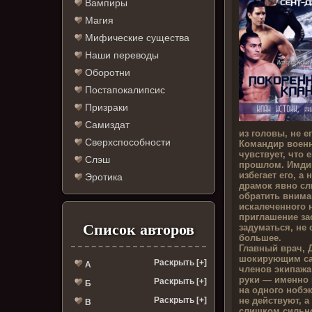
Вампиры
Магия
Мифические существа
Наши переводы
Оборотни
Постапокалипсис
Призраки
Самиздат
из головы, не ег
Сверхспособности
Командир военн
чувствует, что 
Слэш
прошлом. Имдик
избегает его, 
Эротика
драмок явно с
обратить внима
искалеченного 
приглашение за
Список авторов
задуматься, не 
большее.
Главный врач, Д
шокирующим сар
Раскрыть [+]
А
членов экипажа
руки — именно 
Раскрыть [+]
Б
на одного нобэ
не действуют, 
Раскрыть [+]
В
слишком сильн