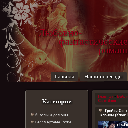
Любовно-
фантастические
роман
Главная
Наши переводы
Главная
»
Библ
Категории
Сент-Джон
Трейси Сент
Ангелы и демоны
кланом (Клан: 
Бессмертные, боги