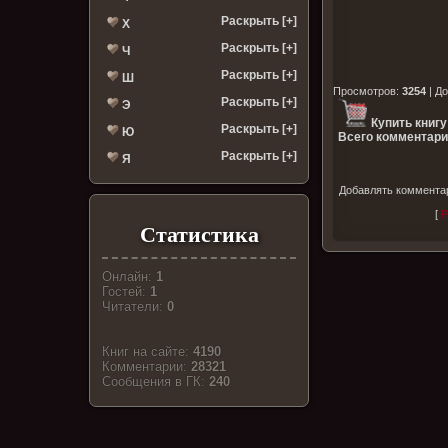
Раскрыть [+]
Х
Раскрыть [+]
Ч
Раскрыть [+]
Ш
Просмотров
:
3254
|
До
Раскрыть [+]
Э
Купить книгу
Раскрыть [+]
Ю
Всего комментари
Раскрыть [+]
Я
Добавлять комментар
[
Р
Статистика
Онлайн:
1
Гостей:
1
Читатели:
0
Книг на сайте:
4190
Комментарии:
28321
Cообщения в ГК:
240