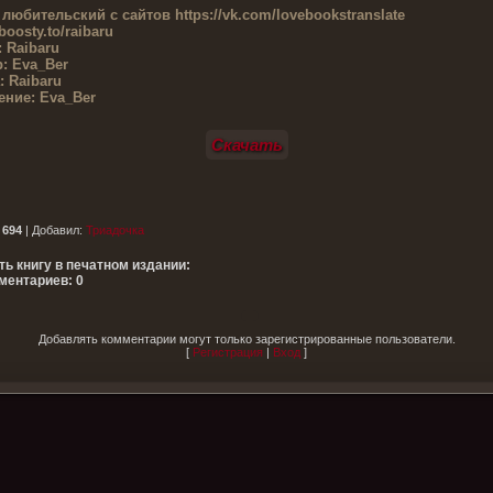
 любительский с сайтов
https://vk.com/lovebookstranslate
/boosty.to/raibaru
:
Raibaru
р:
Eva_Ber
:
Raibaru
ние:
Eva_Ber
Скачать
:
694
|
Добавил
:
Триадочка
ть книгу в печатном издании:
ментариев: 0
Добавлять комментарии могут только зарегистрированные пользователи.
[
Регистрация
|
Вход
]