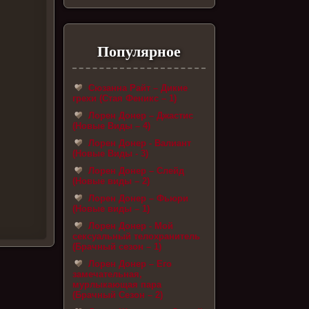
Популярное
Сюзанна Райт – Дикие
грехи (Стая Феникс – 1)
Лорен Донер – Джастис
(Новые Виды – 4)
Лорен Донер - Валиант
(Новые Виды - 3)
Лорен Донер – Слейд
(Новые виды – 2)
Лорен Донер – Фьюри
(Новые виды – 1)
Лорен Донер - Мой
сексуальный телохранитель
(Брачный сезон – 1)
Лорен Донер – Его
замечательная,
мурлыкающая пара
(Брачный Сезон – 2)