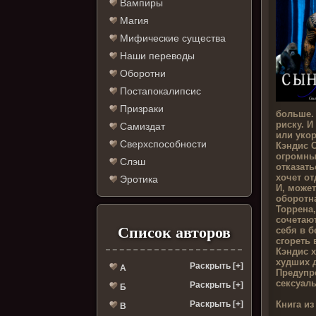
Вампиры
Магия
Мифические существа
Наши переводы
Оборотни
Постапокалипсис
Призраки
больше. 
риску. И
Самиздат
или уко
Сверхспособности
Кэндис 
огромны
Слэш
отказать
хочет от
Эротика
И, может
оборотна
Торрена,
сочетают
Список авторов
себя в б
сгореть 
Кэндис х
худших д
Раскрыть [+]
А
Предупр
сексуаль
Раскрыть [+]
Б
Книга из
Раскрыть [+]
В