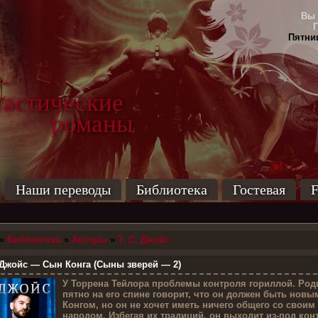
Вы 
Пятниц
-
тические
маны
Наши переводы
Библиотека
Гостевая
F
»
Библиотека
»
Авторы
»
Т. С. Джойс
 Джойс — Сын Конга (Сыны зверей — 2)
У
Торрена Тейлора проблемы контроля гориллой. Род
пятно на его спине говорит, что он должен быть новы
Конгом, но он не хочет иметь ничего общего со своим
народом. Избегая их традиций, он выходит из-под кон