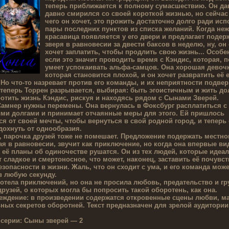
теперь приближается к полному сумасшествию. Он д
давно смирился со своей короткой жизнью, но сейчас 
чего он хочет, это прожить достаточно долго ради ис
пары последних пунктов из списка желаний. Когда не
красавица появляется у его двери и предлагает подер
зверя в равновесии за двести баксов в неделю, ну, он
хочет заплатить, чтобы продлить свою жизнь... Особе
если это значит проводить время с Кэндис, которая, п
умеет успокаивать альфа-самцов. Она хорошая девочк
которая становится плохой, и он хочет развратить её 
Но что-то назревает против его команды, и их неприятности подвер
 теперь Торрен разрывается, выбирая: быть эгоистичным и жить до
ротить жизнь Кэндис, рискуя и находясь рядом с Сынами Зверей.
Самнер нужны перемены. Она вернулась в Фоксбург расплатиться с
ми долгами и принимает отчаянные меры для этого. Ей пришлось
ся от своей мечты, чтобы вернуться в свой родной город, и теперь
дохнуть от однообразия.
, парочка друзей тоже не помешает. Предложение подержать местно
я в равновесии, звучит как приключение, но когда она впервые ви
 её планы об одиночестве рушатся. Он из тех людей, которые идеа
 сладкое и смертоносное, что может, наконец, заставить её почувс
езопасности в жизни. Жаль, что он сходит с ума, и его команда може
в любую секунду.
отела приключений, но она не просила любовь, предательство и гр
рузей, о которых могла бы попросить такой оборотень, как она.
еждение: в произведении содержатся откровенные сцены любви, ма
ных секретов оборотней. Текст предназначен для зрелой аудитории
 серии:
Сыны зверей — 2