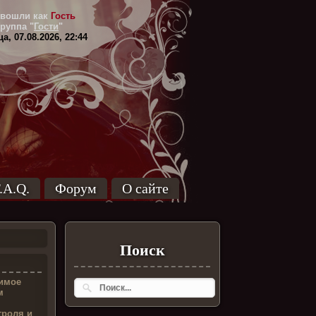
вошли как
Гость
Группа
"
Гости
"
а, 07.08.2026, 22:44
.A.Q.
Форум
О сайте
Поиск
имое
м
троля и