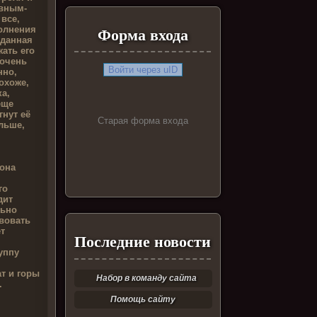
авным-
все,
полнения
Форма входа
жданная
жать его
 очень
Войти через uID
нно,
охоже,
а,
еще
гнут её
Старая форма входа
льше,
 она
го
дит
льно
твовать
т
Последние новости
уппу
т и горы
Набор в команду сайта
.
Помощь сайту