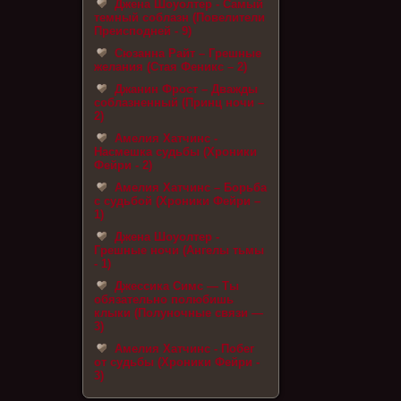
Джена Шоуолтер - Самый
темный соблазн (Повелители
Преисподней - 9)
Сюзанна Райт – Грешные
желания (Стая Феникс – 2)
Джанин Фрост – Дважды
соблазненный (Принц ночи –
2)
Амелия Хатчинс -
Насмешка судьбы (Хроники
Фейри - 2)
Амелия Хатчинс – Борьба
с судьбой (Хроники Фейри –
1)
Джена Шоуолтер -
Грешные ночи (Ангелы тьмы
- 1)
Джессика Симс — Ты
обязательно полюбишь
клыки (Полуночные связи —
3)
Амелия Хатчинс - Побег
от судьбы (Хроники Фейри -
3)