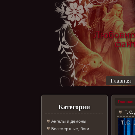
Любовно
фантас
ро
Главная
Главная
Категории
Т. С.
Ангелы и демоны
Бессмертные, боги