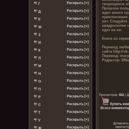
Раскрыть [+]
творящееся зл
Г
Прошлое попыт
Раскрыть [+]
Д
ждет много ср
приключения. 
Раскрыть [+]
Е
нет. Следуйте 
квадрологии «
Раскрыть [+]
Ж
едет на юг.
Раскрыть [+]
З
Книга из серии
Раскрыть [+]
И
Перевод люби
Раскрыть [+]
К
сайта
http://v
Перевод:
maryi
Раскрыть [+]
Л
Редактор:
BNa
Раскрыть [+]
М
Раскрыть [+]
Н
Раскрыть [+]
О
Раскрыть [+]
П
Просмотров
:
862
|
Д
Раскрыть [+]
Р
Раскрыть [+]
Купить кни
С
Всего комментар
Раскрыть [+]
Т
Раскрыть [+]
У
Добавлять
зарегист
Раскрыть [+]
Ф