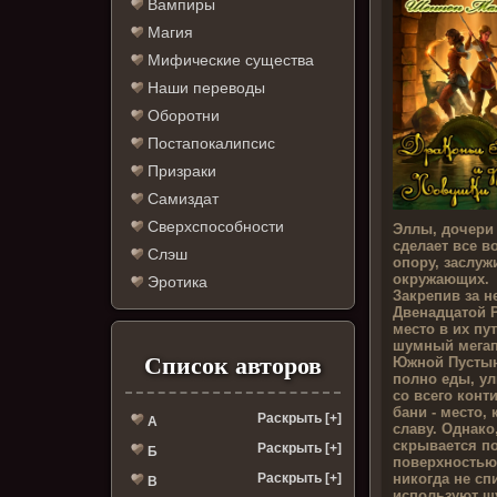
Вампиры
Магия
Мифические существа
Наши переводы
Оборотни
Постапокалипсис
Призраки
Самиздат
Сверхспособности
Эллы, дочери
сделает все в
Слэш
опору, заслуж
окружающих.
Эротика
Закрепив за н
Двенадцатой Р
место в их пу
шумный мегап
Список авторов
Южной Пустыни
полно еды, у
со всего конт
бани - место,
Раскрыть [+]
А
славу. Однако
скрывается п
Раскрыть [+]
Б
поверхностью.
никогда не сп
Раскрыть [+]
В
используют ш