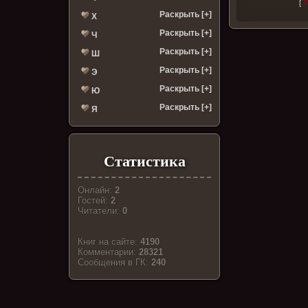
[
Р
Раскрыть [+]
Х
Раскрыть [+]
Ч
Раскрыть [+]
Ш
Раскрыть [+]
Э
Раскрыть [+]
Ю
Раскрыть [+]
Я
Статистика
Онлайн:
2
Гостей:
2
Читатели:
0
Книг на сайте:
4190
Комментарии:
28321
Cообщения в ГК:
240