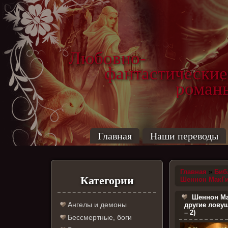
Любовно-
фантастические
роман
Главная
Наши переводы
Главная
»
Биб
Категории
Шеннон МакГ
Шеннон Ма
Ангелы и демоны
другие лову
– 2)
Бессмертные, боги