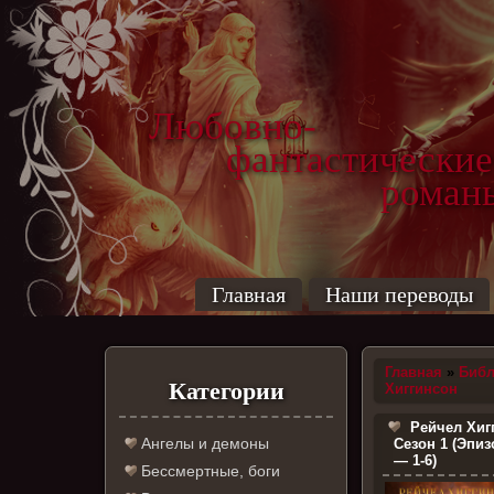
Любовно-
фантастические
роман
Главная
Наши переводы
Главная
»
Библ
Категории
Хиггинсон
Рейчел Хиг
Ангелы и демоны
Сезон 1 (Эпиз
— 1-6)
Бессмертные, боги