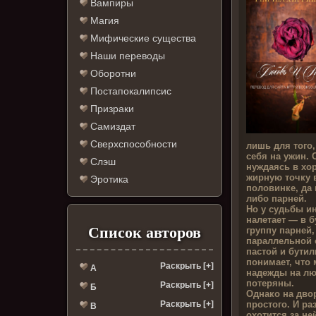
Вампиры
Магия
Мифические существа
Наши переводы
Оборотни
Постапокалипсис
Призраки
Самиздат
Сверхспособности
лишь для того,
себя на ужин. 
Слэш
нуждаясь в хо
жирную точку 
Эротика
половинке, да 
либо парней.
Но у судьбы и
налетает — в 
Список авторов
группу парней
параллельной 
пастой и бути
понимает, что 
Раскрыть [+]
А
надежды на л
потеряны.
Раскрыть [+]
Б
Однако на двор
простого. И ра
Раскрыть [+]
В
охотится за не