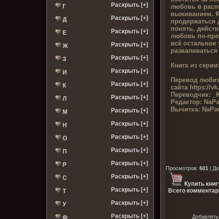
Раскрыть [+]
любовь в расп
Г
выживанием. К
Раскрыть [+]
Д
продержаться 
понять, дейст
Раскрыть [+]
Е
любовь по-пре
всё остальное
Раскрыть [+]
Ж
разваливаться 
Раскрыть [+]
З
Книга из серии
Раскрыть [+]
И
Перевод любит
Раскрыть [+]
К
сайта
https://v
Переводчик:
_K
Раскрыть [+]
Л
Редактор:
NaPa
Вычитка:
NaPa
Раскрыть [+]
М
Раскрыть [+]
Н
Раскрыть [+]
О
Раскрыть [+]
П
Раскрыть [+]
Р
Просмотров
:
601
|
До
Раскрыть [+]
С
Купить книг
Раскрыть [+]
Всего комментар
Т
Раскрыть [+]
У
Раскрыть [+]
Добавлять
Ф