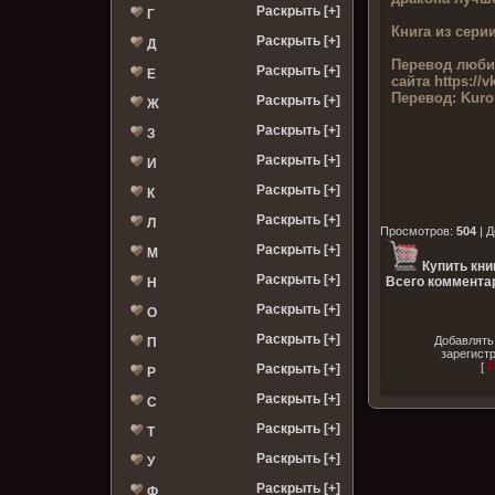
Раскрыть [+]
Г
Книга из серии
Раскрыть [+]
Д
Перевод люби
Раскрыть [+]
Е
сайта
https://v
Перевод:
Kuro
Раскрыть [+]
Ж
Раскрыть [+]
З
Раскрыть [+]
И
Раскрыть [+]
К
Раскрыть [+]
Л
Просмотров
:
504
|
Д
Раскрыть [+]
М
Купить кни
Раскрыть [+]
Всего комментар
Н
Раскрыть [+]
О
Раскрыть [+]
Добавлять
П
зарегист
[
Р
Раскрыть [+]
Р
Раскрыть [+]
С
Раскрыть [+]
Т
Раскрыть [+]
У
Раскрыть [+]
Ф