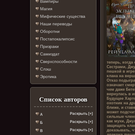
Вампиры
Магия
Мифические существа
Наши переводы
Оборотни
Постапокалипсис
Призраки
Самиздат
Сверхспособности
теперь, когда
Сестрами, Дж
Слэш
пешкой в игре
клана на верш
Эротика
Отказ подыгр
означает смер
чем даже Бете
вернулась в и
Список авторов
Будущее Хартс
охотник на др
ближе, и став
может подсчит
Раскрыть [+]
А
сильные член
как мухи, Джу
Раскрыть [+]
Б
защищать клан
доказывать, ч
Раскрыть [+]
В
дракона лучше