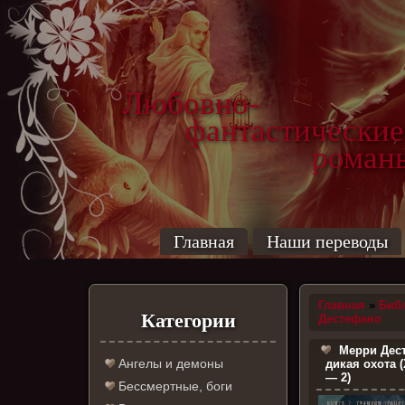
Любовно-
фантастические
роман
Главная
Наши переводы
Главная
»
Биб
Категории
Дестефано
Мерри Дес
Ангелы и демоны
дикая охота 
— 2)
Бессмертные, боги