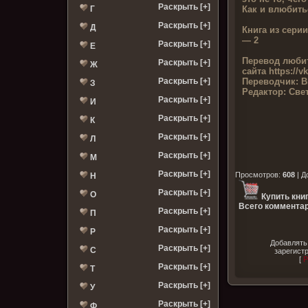
Раскрыть [+]
Как и влюбить
Г
Раскрыть [+]
Д
Книга из серии
— 2
Раскрыть [+]
Е
Перевод люби
Раскрыть [+]
Ж
сайта
https://v
Переводчик:
B
Раскрыть [+]
З
Редактор:
Свет
Раскрыть [+]
И
Раскрыть [+]
К
Раскрыть [+]
Л
Раскрыть [+]
М
Раскрыть [+]
Просмотров
:
608
|
Д
Н
Раскрыть [+]
О
Купить кни
Всего комментар
Раскрыть [+]
П
Раскрыть [+]
Р
Добавлять
Раскрыть [+]
С
зарегист
[
Р
Раскрыть [+]
Т
Раскрыть [+]
У
Раскрыть [+]
Ф