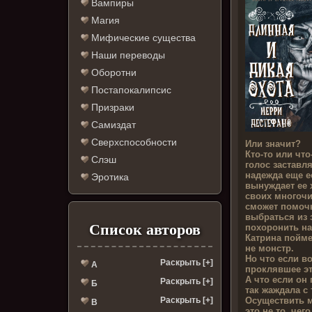
Вампиры
Магия
Мифические существа
Наши переводы
Оборотни
Постапокалипсис
Призраки
Самиздат
Сверхспособности
Или значит?
Кто-то или что
Слэш
голос заставля
надежда еще е
Эротика
вынуждает ее 
своих многоч
сможет помочь
выбраться из 
Список авторов
похоронить на
Катрина пойме
не монстр.
Но что если в
Раскрыть [+]
А
проклявшее это
А что если он 
Раскрыть [+]
Б
так жаждала с 
Осуществить м
Раскрыть [+]
В
это не то, чег