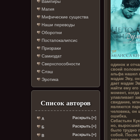
Вампиры
Магия
Мифические существа
Наши переводы
Оборотни
Постапокалипсис
Призраки
Самиздат
Сверхспособности
одинок и отча
своей половин
Слэш
альфа нашел 
мадам Эву, он
Эротика
дает мадам Э
найти ему его
момент, когда
улавливает зап
Список авторов
свидание, мгн
являются паро
человека, он 
ошибка.
Раскрыть [+]
А
Себастьян Кук 
но, выросший 
Раскрыть [+]
Б
было трудно 
собой. После т
Раскрыть [+]
В
товарищ, пило