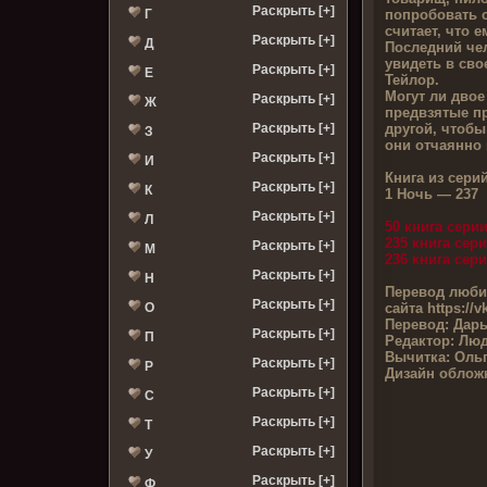
Раскрыть [+]
попробовать с
Г
считает, что е
Раскрыть [+]
Д
Последний чел
увидеть в сво
Раскрыть [+]
Е
Тейлор.
Могут ли дво
Раскрыть [+]
Ж
предвзятые пр
другой, чтобы
Раскрыть [+]
З
они отчаянно 
Раскрыть [+]
И
Книга из серий
Раскрыть [+]
К
1 Ночь — 237
Раскрыть [+]
Л
50 книга сери
235 книга сер
Раскрыть [+]
М
236 книга сер
Раскрыть [+]
Н
Перевод люби
Раскрыть [+]
сайта
https://
О
Перевод:
Дар
Раскрыть [+]
П
Редактор:
Люд
Вычитка:
Ольг
Раскрыть [+]
Р
Дизайн облож
Раскрыть [+]
С
Раскрыть [+]
Т
Раскрыть [+]
У
Раскрыть [+]
Ф