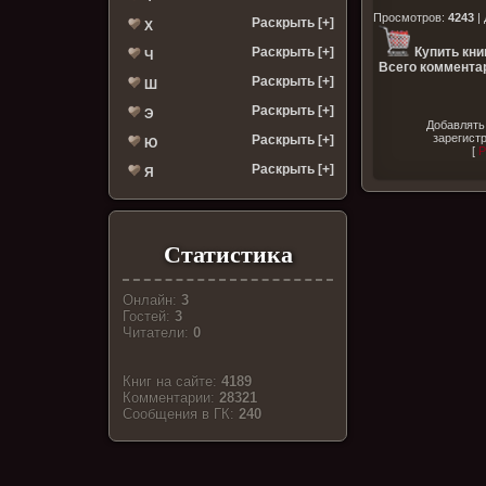
Просмотров
:
4243
|
Раскрыть [+]
Х
Раскрыть [+]
Купить кни
Ч
Всего комментар
Раскрыть [+]
Ш
Раскрыть [+]
Э
Добавлять
зарегист
Раскрыть [+]
Ю
[
Р
Раскрыть [+]
Я
Статистика
Онлайн:
3
Гостей:
3
Читатели:
0
Книг на сайте:
4189
Комментарии:
28321
Cообщения в ГК:
240