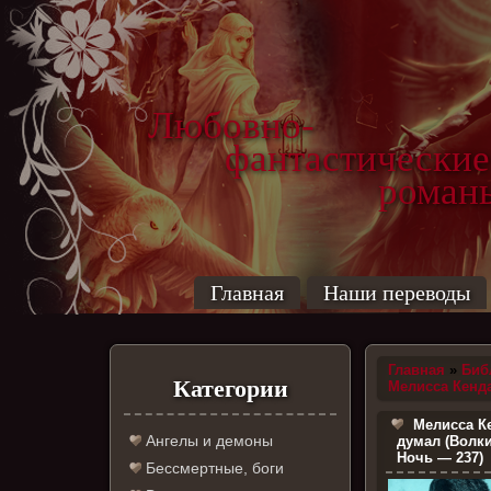
Любовно-
фантастические
роман
Главная
Наши переводы
Главная
»
Биб
Категории
Мелисса Кенд
Мелисса Ке
Ангелы и демоны
думал (Волки
Ночь — 237)
Бессмертные, боги