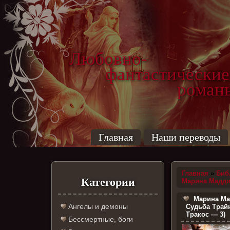
Любовно-
фантастические
роман
Главная
Наши переводы
Главная
»
Биб
Категории
Марина Мадди
Марина Ма
Ангелы и демоны
Судьба Трай
Тракос — 3)
Бессмертные, боги