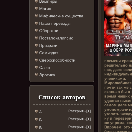
Вампиры
Магия
Мифические существа
Наши переводы
Оборотни
Постапокалипсис
Призраки
Самиздат
Сверхспособности
племени сража
решительно н
Слэш
нас, даже есл
индивидуальн
Эротика
учениками.
Миролюбивая 
почти так же 
сколько бы я 
Список авторов
время наших у
удается выкин
самом деле м
умопомрачите
Раскрыть [+]
А
утолить жажду
ну и переверн
Раскрыть [+]
Б
же упряма, ка
Впрочем, это 
Раскрыть [+]
В
более важные