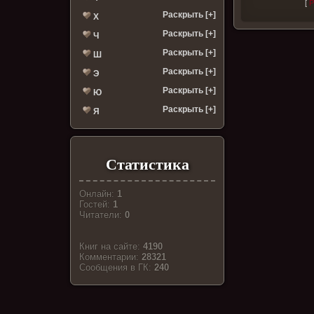
[
Р
Раскрыть [+]
Х
Раскрыть [+]
Ч
Раскрыть [+]
Ш
Раскрыть [+]
Э
Раскрыть [+]
Ю
Раскрыть [+]
Я
Статистика
Онлайн:
1
Гостей:
1
Читатели:
0
Книг на сайте:
4190
Комментарии:
28321
Cообщения в ГК:
240