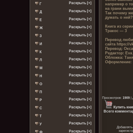
Раскрыть [+]
например о то
Г
на грани вым
Раскрыть [+]
Д
Так почему же
думать о ней?
Раскрыть [+]
Е
Книга из серии
Раскрыть [+]
Ж
Тракос — 3
Раскрыть [+]
З
Перевод люби
Раскрыть [+]
сайта
https://v
И
Перевод:
Окса
Раскрыть [+]
К
Редактор:
Eva
Обложка:
Тан
Раскрыть [+]
Л
Оформление:
Раскрыть [+]
М
Раскрыть [+]
Н
Раскрыть [+]
О
Раскрыть [+]
П
Просмотров
:
1909
|
Раскрыть [+]
Р
Раскрыть [+]
Купить кни
С
Всего комментар
Раскрыть [+]
Т
Раскрыть [+]
У
Добавлять
зарегист
Раскрыть [+]
Ф