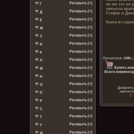
Раскрыть [+]
же им это не у
Г
замысла врага
Раскрыть [+]
Д
Стефан и Дамо
Раскрыть [+]
Е
Книга из серии
Раскрыть [+]
Ж
Раскрыть [+]
З
Раскрыть [+]
И
Раскрыть [+]
К
Просмотров
:
2386
|
Раскрыть [+]
Л
Раскрыть [+]
Купить кни
М
Всего комментар
Раскрыть [+]
Н
Раскрыть [+]
О
Добавлять
зарегист
Раскрыть [+]
П
[
Р
Раскрыть [+]
Р
Раскрыть [+]
С
Раскрыть [+]
Т
Раскрыть [+]
У
Раскрыть [+]
Ф