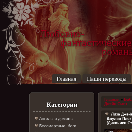
Любовно-
фантастические
роман
Главная
Наши переводы
Главная
»
Биб
Категории
Джейн Смит
Лиза Джейн
Ангелы и демоны
Джулия Плек
(Дневники Ст
Бессмертные, боги