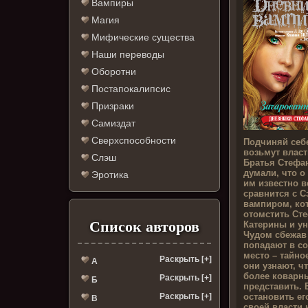
Вампиры
Магия
Мифические существа
Наши переводы
Оборотни
Постапокалипсис
Призраки
Самиздат
Сверхспособности
Подчиняй себ
возьмут влас
Слэш
Братья Стефа
думали, что о
Эротика
им известно в
сравнится с 
вампиром, ко
отомстить Сте
Список авторов
Катерины и ун
Чудом сбежав
попадают в с
место – тайн
Раскрыть [+]
А
они узнают, ч
более коварны
Раскрыть [+]
Б
представить.
остановить ег
Раскрыть [+]
В
своей власти 