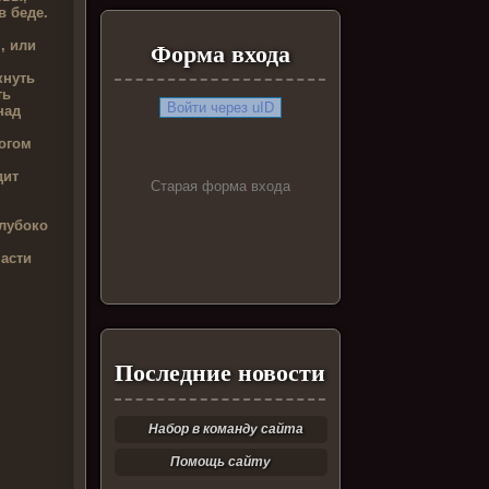
в беде.
, или
Форма входа
кнуть
ть
Войти через uID
над
богом
дит
Старая форма входа
глубоко
пасти
Последние новости
Набор в команду сайта
Помощь сайту