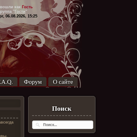
вошли как
Гость
Группа
"
Гости
"
г, 06.08.2026, 15:25
.A.Q.
Форум
О сайте
Поиск
авсегда
евы,