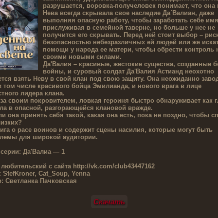
разрушается, воровка-получеловек понимает, что она 
Нева всегда скрывала свое наследие Да`Валиан, даже
выполняя опасную работу, чтобы заработать себе имя
прислуживая в семейной таверне, но больше у нее не
получится его скрывать. Перед ней стоит выбор – рис
безопасностью небезразличных ей людей или же иска
помощи у народа ее матери, чтобы обрести контроль 
своими новыми силами.
Да'Валия – красивые, жестокие существа, созданные 
войны, и суровый солдат Да'Валия Астианд неохотно
тся взять Неву в свой клан под свою защиту. Она неожиданно заво
в том числе красивого бойца Эмилианда, и нового врага в лице
тного лидера клана.
за своим покровителем, ловкая героиня быстро обнаруживает как 
ла в опасной, разгорающейся клановой вражде.
и она принять себя такой, какая она есть, пока не поздно, чтобы с
лизких?
ига о расе воинов и содержит сцены насилия, которые могут быть
лемы для широкой аудитории.
 серии:
Да'Валиа — 1
 любительский с сайта
http://vk.com/club43447162
:
StefKroner, Cat_Soup, Yenna
р:
Светланка Пачковская
Скачать