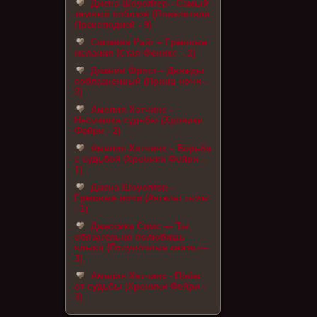
Джена Шоуолтер - Самый
темный соблазн (Повелители
Преисподней - 9)
Сюзанна Райт – Грешные
желания (Стая Феникс – 2)
Джанин Фрост – Дважды
соблазненный (Принц ночи –
2)
Амелия Хатчинс -
Насмешка судьбы (Хроники
Фейри - 2)
Амелия Хатчинс – Борьба
с судьбой (Хроники Фейри –
1)
Джена Шоуолтер -
Грешные ночи (Ангелы тьмы
- 1)
Джессика Симс — Ты
обязательно полюбишь
клыки (Полуночные связи —
3)
Амелия Хатчинс - Побег
от судьбы (Хроники Фейри -
3)