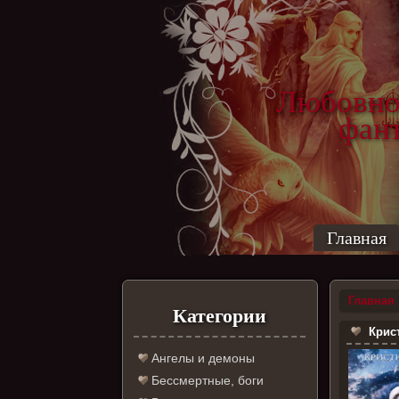
Любовно
фантас
ро
Главная
Главная
Категории
Крист
Ангелы и демоны
Бессмертные, боги