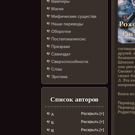
Вампиры
Магия
Мифические существа
Наши переводы
Оборотни
Постапокалипсис
Призраки
соглашае
друзей, 
Самиздат
безжалос
Сверхспособности
Шпионя 
она увяз
Слэш
Сможет л
своих б
Эротика
⚠ Эта кн
неприем
Книга из
Список авторов
Перевод
Перевод
Редакто
Раскрыть [+]
А
Раскрыть [+]
Б
Раскрыть [+]
В