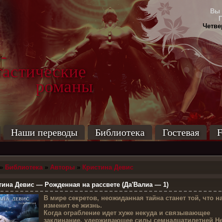
Вы 
Четвер
-
тические
маны
Наши переводы
Библиотека
Гостевая
F
»
Библиотека
»
Авторы
»
Кристина Девис
ина Девис — Рожденная на рассвете (Да'Валиа — 1)
В
мире секретов, неожиданная тайна станет той, что н
изменит ее жизнь.
Когда ограбление идет хуже некуда и связывающее
заклинание, удерживающее силы семнадцатилетней Н