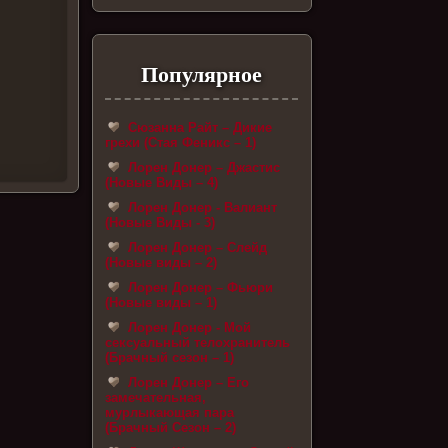
Популярное
Сюзанна Райт – Дикие
грехи (Стая Феникс – 1)
Лорен Донер – Джастис
(Новые Виды – 4)
Лорен Донер - Валиант
(Новые Виды - 3)
Лорен Донер – Слейд
(Новые виды – 2)
Лорен Донер – Фьюри
(Новые виды – 1)
Лорен Донер - Мой
сексуальный телохранитель
(Брачный сезон – 1)
Лорен Донер – Его
замечательная,
мурлыкающая пара
(Брачный Сезон – 2)