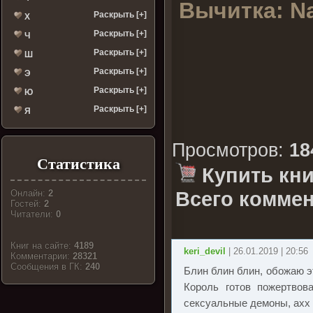
Вычитка:
Na
Раскрыть [+]
Х
Раскрыть [+]
Ч
Раскрыть [+]
Ш
Раскрыть [+]
Э
Раскрыть [+]
Ю
Раскрыть [+]
Я
Просмотров
:
18
Статистика
Купить кни
Всего коммен
Онлайн:
2
Гостей:
2
Читатели:
0
Книг на сайте:
4189
keri_devil
| 26.01.2019 | 20:56
Комментарии:
28321
Cообщения в ГК:
240
Блин блин блин, обожаю э
Король готов пожертвов
сексуальные демоны, ахх