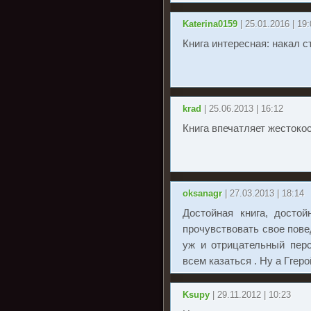
Katerina0159
| 25.01.2016 | 19
Книга интересная: накал с
krad
| 25.06.2013 | 16:12
Книга впечатляет жестоко
oksanagr
| 27.03.2013 | 18:14
Достойная книга, досто
прочувствовать свое пове
уж и отрицательный перс
всем казаться . Ну а Гге
Ksupy
| 29.11.2012 | 10:23