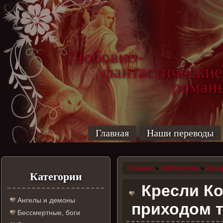
Любовно-
фантастические
роман
Главная
Наши переводы
Главная
»
Библиотека
»
Авто
Категории
Кресли Ко
Ангелы и демоны
приходом т
Бессмертные, боги