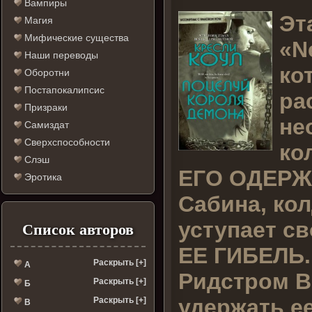
Вампиры
Э
т
Магия
Мифические существа
«N
Наши переводы
ко
Оборотни
Постапокалипсис
ра
Призраки
не
Самиздат
Сверхспособности
ко
Слэш
ЕГО ОДЕРЖ
Эротика
Сабина, ко
уступает св
Список авторов
ЕЕ ГИБЕЛЬ..
Раскрыть [+]
А
Ридстром В
Раскрыть [+]
Б
удержать е
Раскрыть [+]
В