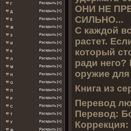
Раскрыть [+]
Г
ОНИ НЕ ПР
Раскрыть [+]
Д
СИЛЬНО...
Раскрыть [+]
Е
Раскрыть [+]
С каждой вс
Ж
Раскрыть [+]
З
растет. Есл
Раскрыть [+]
И
который ст
Раскрыть [+]
К
Раскрыть [+]
Л
ради него?
Раскрыть [+]
М
оружие для
Раскрыть [+]
Н
Раскрыть [+]
О
Книга из се
Раскрыть [+]
П
Раскрыть [+]
Р
Перевод лю
Раскрыть [+]
С
Перевод:
Бо
Раскрыть [+]
Т
Коррекция:
Раскрыть [+]
У
Раскрыть [+]
Ф