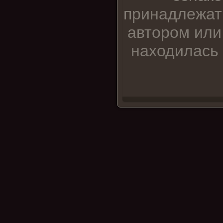
принадлежат
автором или
находилась 