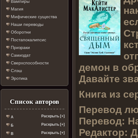
Вампиры
на
Магия
Мифические существа
ес
Наши переводы
Ст
Оборотни
Постапокалипсис
кс
Призраки
от
Самиздат
Сверхспособности
демон в об
Слэш
Давайте зв
Эротика
Книга из се
Список авторов
Перевод лю
Раскрыть [+]
А
Перевод:
На
Раскрыть [+]
Б
Редактор:
Д
Раскрыть [+]
В