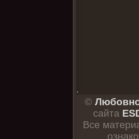
.
©
Любовно
сайта
ESD
Все матери
ознако