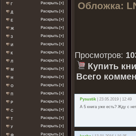
Обложка:
L
Раскрыть [+]
Г
Раскрыть [+]
Д
Раскрыть [+]
Е
Раскрыть [+]
Ж
Раскрыть [+]
З
Раскрыть [+]
И
Раскрыть [+]
Просмотров
:
10
К
Раскрыть [+]
Л
Купить кни
Раскрыть [+]
М
Всего коммен
Раскрыть [+]
Н
Раскрыть [+]
О
Раскрыть [+]
П
Pysustik
| 23.05.2019 | 12:49
Раскрыть [+]
Р
А 5 книга уже есть? Жду с не
Раскрыть [+]
С
Раскрыть [+]
Т
Раскрыть [+]
У
Раскрыть [+]
Ф