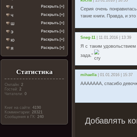
kocha
| 13.01.2016 | 16:35
Раскрыть [+]
Х
Серия очень понравилась
Раскрыть [+]
такие книги. Правда, и эт
Ч
Раскрыть [+]
Ш
Раскрыть [+]
Э
Sneg-11
| 11.01.2016 | 13:39
Раскрыть [+]
Ю
Я с таким удовольствием 
Раскрыть [+]
Я
зада."
Статистика
mihaella
| 01.01.2016 | 15:37
ААААААА, спасибо девочки!
Онлайн:
2
Гостей:
2
Читатели:
0
Книг на сайте:
4190
Комментарии:
28321
Cообщения в ГК:
240
Добавлять ко