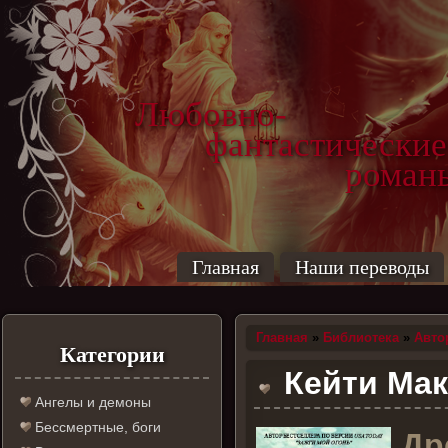
Любовно-
фантастические
роман
Главная
Наши переводы
Главная
»
Библиотека
»
Авто
Категории
Кейти Мак
Ангелы и демоны
Бессмертные, боги
Д
р