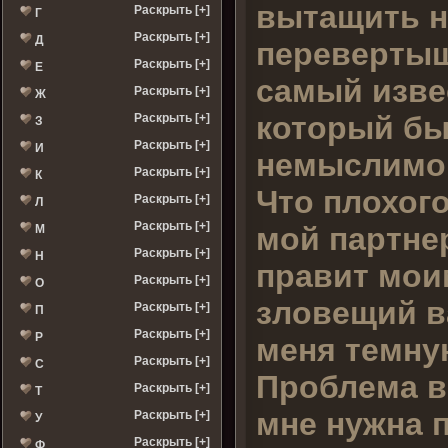
вытащить н
Раскрыть [+]
Г
Раскрыть [+]
Д
перевертыш,
Раскрыть [+]
Е
самый изве
Раскрыть [+]
Ж
который бы
Раскрыть [+]
З
Раскрыть [+]
И
немыслимог
Раскрыть [+]
К
Что плохог
Раскрыть [+]
Л
Раскрыть [+]
мой партне
М
Раскрыть [+]
Н
правит мои
Раскрыть [+]
О
зловещий в
Раскрыть [+]
П
Раскрыть [+]
Р
меня темну
Раскрыть [+]
С
Проблема в 
Раскрыть [+]
Т
мне нужна 
Раскрыть [+]
У
Раскрыть [+]
Ф