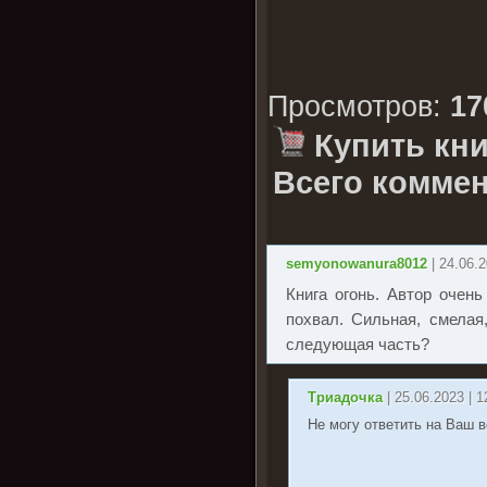
Просмотров
:
17
Купить кни
Всего коммен
semyonowanura8012
| 24.06.
Книга огонь. Автор очен
похвал. Сильная, смелая
следующая часть?
Триадочка
| 25.06.2023 | 1
Не могу ответить на Ваш в