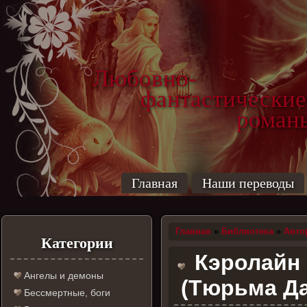
Любовно-
фантастические
роман
Главная
Наши переводы
Главная
»
Библиотека
»
Авто
Категории
Кэролайн 
Ангелы и демоны
(Тюрьма Д
Бессмертные, боги