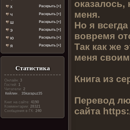
оказалось, 
Раскрыть [+]
Х
меня.
Раскрыть [+]
Ч
Раскрыть [+]
Но я всегда
Ш
Раскрыть [+]
Э
вовремя от
Раскрыть [+]
Ю
Так как же 
Раскрыть [+]
Я
меня своим
Статистика
Книга из се
Онлайн:
3
Гостей:
1
Читатели:
2
,
Кейлин
35karapuz35
Перевод лю
Книг на сайте:
4190
Комментарии:
28321
сайта
https
Cообщения в ГК:
240