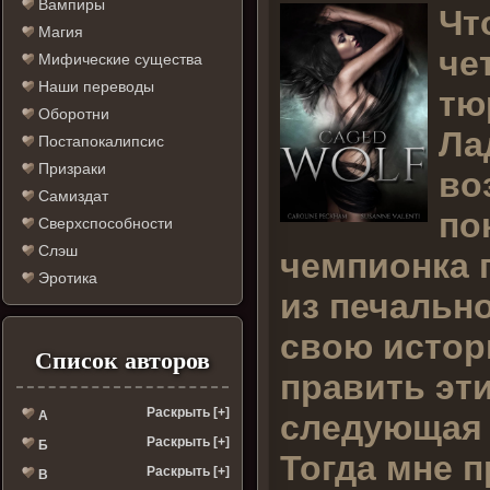
Вампиры
Ч
т
Магия
че
Мифические существа
Наши переводы
тю
Оборотни
Ла
Постапокалипсис
Призраки
во
Самиздат
по
Сверхспособности
Слэш
чемпионка 
Эротика
из печально
свою истор
Список авторов
править эти
Раскрыть [+]
следующая 
А
Раскрыть [+]
Б
Тогда мне п
Раскрыть [+]
В