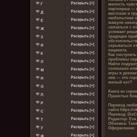
Раскрыть [+]
милость чувст
Г
партнерша — 
Раскрыть [+]
Д
жестокая и гр
любопытная о
Раскрыть [+]
Е
мамуля никогд
связаться с п
Раскрыть [+]
Ж
успевает реши
традиции пра
Раскрыть [+]
З
обстоятельст
Раскрыть [+]
скрываться о
И
пациента.
Раскрыть [+]
К
Как поступить
проблемы окр
Раскрыть [+]
Л
Найти подушку
солнышке или
Раскрыть [+]
М
игры и доказа
лев — это гор
Раскрыть [+]
Н
милый кот?
Раскрыть [+]
О
Книга из серии
Раскрыть [+]
П
Пушистых Коа
Раскрыть [+]
Р
Перевод люби
сайта
https://v
Раскрыть [+]
С
Перевод:
DisCo
Редактор:
Eva
Раскрыть [+]
Т
Обложка:
Тан
Раскрыть [+]
Оформление:
У
Раскрыть [+]
Ф