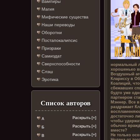
Вампиры
Магия
Мифические существа
Наши переводы
Оборотни
Постапокалипсис
Призраки
Самиздат
Сверхспособности
нормальный л
хорошенько в
Слэш
Воздушный аг
Клариссу в О
Эротика
Коалиций, что
сбежавших сп
будто уже одн
партнером ст
Список авторов
Мэннер. Все в
раздражает Кл
воспламеняющ
достаточно ли
Раскрыть [+]
А
чтобы удержа
обычно вражд
Раскрыть [+]
Б
вместе?
Не только осо
Раскрыть [+]
В
Нолана от тог