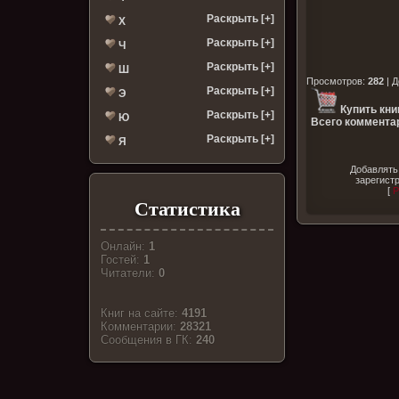
Раскрыть [+]
Х
Раскрыть [+]
Ч
Раскрыть [+]
Ш
Просмотров
:
282
|
Д
Раскрыть [+]
Э
Купить кни
Раскрыть [+]
Ю
Всего комментар
Раскрыть [+]
Я
Добавлять
зарегист
[
Р
Статистика
Онлайн:
1
Гостей:
1
Читатели:
0
Книг на сайте:
4191
Комментарии:
28321
Cообщения в ГК:
240