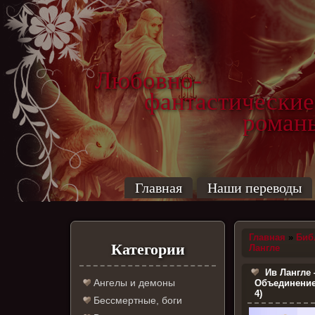
Любовно-
фантастические
роман
Главная
Наши переводы
Главная
»
Биб
Категории
Лангле
Ив Лангле 
Ангелы и демоны
Объединение
4)
Бессмертные, боги