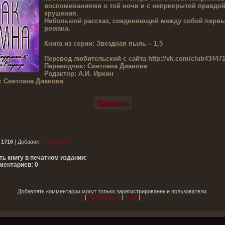
воспоминаниями о той ночи и с неприкрытой правдой
крушения.
Небольшой рассказ, соединяющий между собой первы
романа.
Книга из серии:
Звездная пыль – 1,5
Перевод любительский с сайта
http://vk.com/club43447
Переводчик:
Светлана Дианова
Редактор:
А.И. Иркин
:
Светлана Дианова
Скачать
:
1716
|
Добавил
:
Триадочка
ть книгу в печатном издании:
ментариев: 0
Добавлять комментарии могут только зарегистрированные пользователи.
[
Регистрация
|
Вход
]