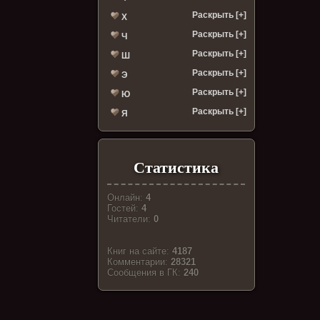
Раскрыть [+]
Х
Раскрыть [+]
Ч
Раскрыть [+]
Ш
Раскрыть [+]
Э
Раскрыть [+]
Ю
Раскрыть [+]
Я
Статистика
Онлайн:
4
Гостей:
4
Читатели:
0
Книг на сайте:
4187
Комментарии:
28321
Cообщения в ГК:
240