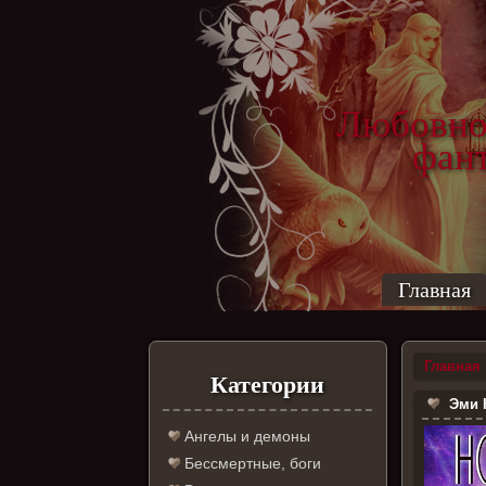
Любовно
фантас
ро
Главная
Главная
Категории
Эми К
Ангелы и демоны
Бессмертные, боги