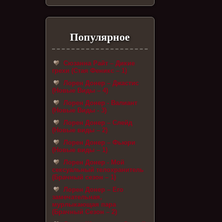
Популярное
Сюзанна Райт – Дикие
грехи (Стая Феникс – 1)
Лорен Донер – Джастис
(Новые Виды – 4)
Лорен Донер - Валиант
(Новые Виды - 3)
Лорен Донер – Слейд
(Новые виды – 2)
Лорен Донер – Фьюри
(Новые виды – 1)
Лорен Донер - Мой
сексуальный телохранитель
(Брачный сезон – 1)
Лорен Донер – Его
замечательная,
мурлыкающая пара
(Брачный Сезон – 2)