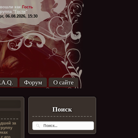
вошли как
Гость
Группа
"
Гости
"
г, 06.08.2026, 15:30
.A.Q.
Форум
О сайте
Поиск
едшей за
группу
иках
с его