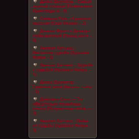
Джена Шоуолтер - Самый
темный соблазн (Повелители
Преисподней - 9)
Сюзанна Райт – Грешные
желания (Стая Феникс – 2)
Джанин Фрост – Дважды
соблазненный (Принц ночи –
2)
Амелия Хатчинс -
Насмешка судьбы (Хроники
Фейри - 2)
Амелия Хатчинс – Борьба
с судьбой (Хроники Фейри –
1)
Джена Шоуолтер -
Грешные ночи (Ангелы тьмы
- 1)
Джессика Симс — Ты
обязательно полюбишь
клыки (Полуночные связи —
3)
Амелия Хатчинс - Побег
от судьбы (Хроники Фейри -
3)