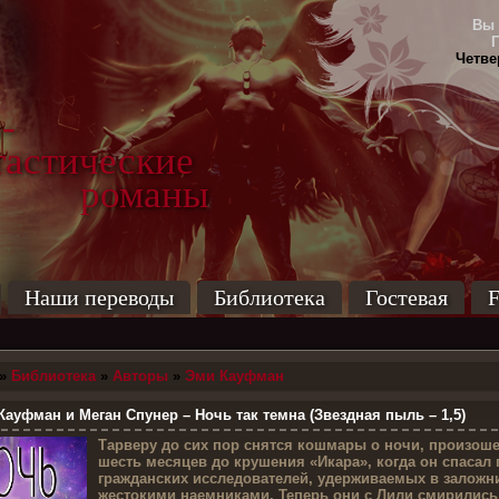
Вы 
Четвер
-
тические
маны
Наши переводы
Библиотека
Гостевая
F
»
Библиотека
»
Авторы
»
Эми Кауфман
ауфман и Меган Спунер – Ночь так темна (Звездная пыль – 1,5)
Т
арверу до сих пор снятся кошмары о ночи, произош
шесть месяцев до крушения «Икара», когда он спасал 
гражданских исследователей, удерживаемых в заложн
жестокими наемниками. Теперь они с Лили смирились 