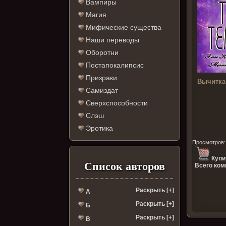
Вампиры
Магия
Мифические существа
Наши переводы
Оборотни
Постапокалипсис
Призраки
Вычитка
Самиздат
Сверхспособности
Слэш
Эротика
Просмотров
Купи
Список авторов
Всего ком
Раскрыть [+]
А
Раскрыть [+]
Б
Раскрыть [+]
В