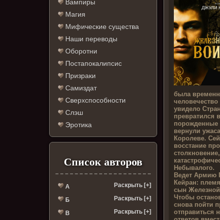
Вампиры
Магия
Мифические существа
Наши переводы
Оборотни
Постапокалипсис
Призраки
Самиздат
была временн
Сверхспособности
человечество
увидело Стра
Слэш
превратился в
порожденные 
Эротика
вернули ужас
Королеве. Сей
восстание пр
столкновение,
Список авторов
катастрофиче
Небывалого.
Ведет Армию 
Кейран: племя
Раскрыть [+]
А
сын Железной
Чтобы останов
Раскрыть [+]
Б
снова пойти п
отправиться 
Раскрыть [+]
В
ответов вмест