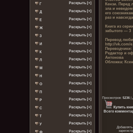
Раскрыть [+]
Кензи. Перед 
Г
зла и неведом
Раскрыть [+]
Д
его союзникам
раз и навсегда
Раскрыть [+]
Е
Книга из серии
Раскрыть [+]
Ж
забытого — 3
Раскрыть [+]
З
Перевод люби
Раскрыть [+]
http://vk.co
И
Переводчики:
Раскрыть [+]
К
Редактор и о
Антонова
Раскрыть [+]
Л
Обложка:
Ксе
Раскрыть [+]
М
Раскрыть [+]
Н
Раскрыть [+]
О
Раскрыть [+]
П
Просмотров
:
5236
|
Раскрыть [+]
Р
Раскрыть [+]
Купить кни
С
Всего комментар
Раскрыть [+]
Т
Раскрыть [+]
У
Добавлять
зарегист
Раскрыть [+]
Ф