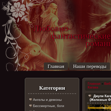
Любовно-
фантастические
роман
Главная
Наши переводы
Главная
»
Биб
Категории
Кагава
Джули Кага
Ангелы и демоны
(Железные Фе
Бессмертные, боги