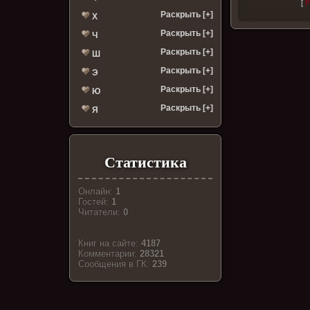
[
Р
Раскрыть [+]
Х
Раскрыть [+]
Ч
Раскрыть [+]
Ш
Раскрыть [+]
Э
Раскрыть [+]
Ю
Раскрыть [+]
Я
Статистика
Онлайн:
1
Гостей:
1
Читатели:
0
Книг на сайте:
4187
Комментарии:
28321
Cообщения в ГК:
239