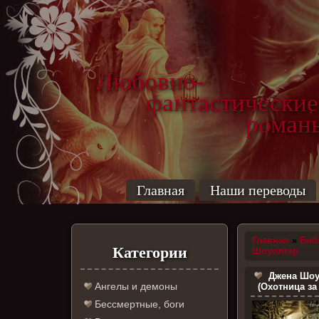
Любовно-
фантастические
роман
Главная
Наши переводы
Главная
»
Биб
Категории
Шоуолтер
Джена Шоу
Ангелы и демоны
(Охотница за
Бессмертные, боги