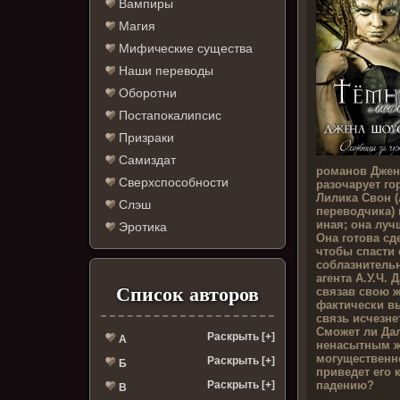
Вампиры
Магия
Мифические существа
Наши переводы
Оборотни
Постапокалипсис
Призраки
Самиздат
романов Джен
Сверхспособности
разочарует го
Лилика Свон (
Слэш
переводчика) 
иная; она лучш
Эротика
Она готова сд
чтобы спасти 
соблазнитель
агента А.У.Ч. 
Список авторов
связав свою ж
фактически вы
связь исчезне
Сможет ли Дал
Раскрыть [+]
А
ненасытным ж
могущественн
Раскрыть [+]
Б
приведет его 
падению?
Раскрыть [+]
В