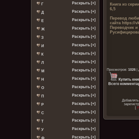
Раскрыть [+]
Книга из серии
Г
6,5
Раскрыть [+]
Д
Перевод люби
Раскрыть [+]
Е
сайта
https://
Переводчик и
Раскрыть [+]
Ж
Русифицирова
Раскрыть [+]
З
Раскрыть [+]
И
Раскрыть [+]
К
Раскрыть [+]
Л
Просмотров
:
1026
|
Раскрыть [+]
М
Раскрыть [+]
Н
Купить кни
Всего комментар
Раскрыть [+]
О
Раскрыть [+]
П
Добавлять
Раскрыть [+]
зарегист
Р
[
Р
Раскрыть [+]
С
Раскрыть [+]
Т
Раскрыть [+]
У
Раскрыть [+]
Ф