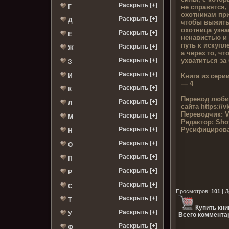
Раскрыть [+]
не справятся,
Г
охотникам пр
Раскрыть [+]
Д
чтобы выжить
охотница узна
Раскрыть [+]
Е
ненавистью и 
путь к искупл
Раскрыть [+]
Ж
а через то, ч
ухватиться за
Раскрыть [+]
З
Раскрыть [+]
Книга из серии
И
— 4
Раскрыть [+]
К
Перевод люби
Раскрыть [+]
Л
сайта
https://
Переводчик:
V
Раскрыть [+]
М
Редактор:
Shot
Русифицирова
Раскрыть [+]
Н
Раскрыть [+]
О
Раскрыть [+]
П
Раскрыть [+]
Р
Раскрыть [+]
С
Просмотров
:
101
|
Д
Раскрыть [+]
Т
Купить кни
Раскрыть [+]
У
Всего комментар
Раскрыть [+]
Ф