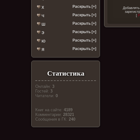
Раскрыть [+]
Х
Добавлять
зарегист
Раскрыть [+]
[
Р
Ч
Раскрыть [+]
Ш
Раскрыть [+]
Э
Раскрыть [+]
Ю
Раскрыть [+]
Я
Статистика
Онлайн:
3
Гостей:
3
Читатели:
0
Книг на сайте:
4189
Комментарии:
28321
Cообщения в ГК:
240