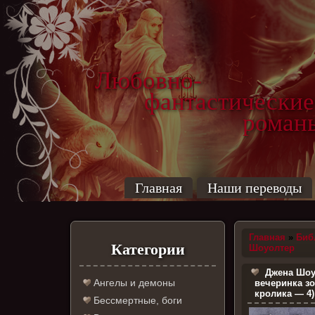
Любовно-
фантастические
роман
Главная
Наши переводы
Главная
»
Биб
Категории
Шоуолтер
Джена Шоу
Ангелы и демоны
вечеринка з
кролика — 4)
Бессмертные, боги