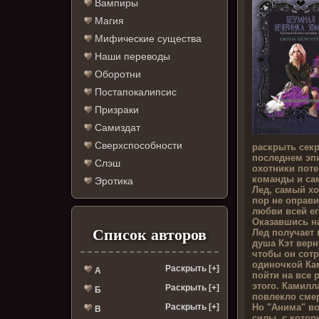
Вампиры
Магия
Мифические существа
Наши переводы
Оборотни
Постапокалипсис
Призраки
Самиздат
Сверхспособности
раскрыть секр
последнем эп
Слэш
охотники поте
команды и са
Эротика
Лед, самый хо
пор не оправи
любви всей ег
Оказавшись н
Список авторов
Лед получает п
душа Кэт верн
чтобы он сотр
одиночкой Ка
Раскрыть [+]
А
пойти на все 
этого. Камилл
Раскрыть [+]
Б
повлекло смер
Но "Анима" во
Раскрыть [+]
В
силы, с кото