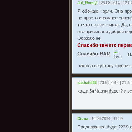
Jul_Rom@
| 26.08.2014 | 12:0
Я обожаю Чарли. Она прос
но просто огромное спаси
то что она не тряпка. Да,
это присыпали доброй пор
Обожаю её.
Спасибо тем кто перев
Спасибо ВАМ
за
никогда не устану говорит
sashatel88
| 23.08.2014 | 21:15
когда 5я Чарли будет? и вс
Diona
| 16.08.2014 | 11:39
Продолжение будет???Кто