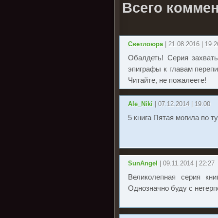
Всего коммен
Светлоюра
| 21.08.2016 | 19:2
Обалдеть! Серия захваты
эпиграфы к главам перепи
Читайте, не пожалеете!
Ale_Niki
| 07.12.2014 | 19:00
5 книга Пятая могила по т
SunAngel
| 09.11.2014 | 22:27
Великолепная серия кни
Однозначно буду с нетерп