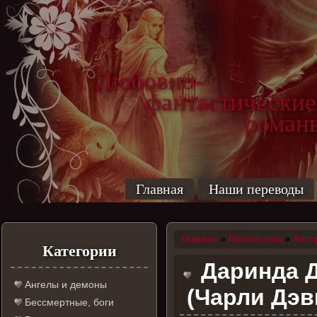
Любовно-
фантастические
роман
Главная
Наши переводы
Главная
»
Библиотека
»
Авто
Категории
Даринда Д
Ангелы и демоны
(Чарли Дэв
Бессмертные, боги