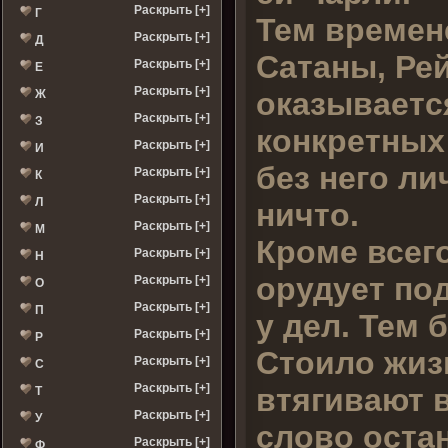
Раскрыть [+]
Г
Тем времен
Раскрыть [+]
Д
Сатаны, Ре
Раскрыть [+]
Е
Раскрыть [+]
оказывается
Ж
Раскрыть [+]
З
конкретных 
Раскрыть [+]
И
без него л
Раскрыть [+]
К
Раскрыть [+]
Л
ничто.
Раскрыть [+]
М
Кроме всег
Раскрыть [+]
Н
орудует по
Раскрыть [+]
О
Раскрыть [+]
П
у дел. Тем 
Раскрыть [+]
Р
Стоило жиз
Раскрыть [+]
С
Раскрыть [+]
втягивают в
Т
Раскрыть [+]
У
слово оста
Раскрыть [+]
Ф