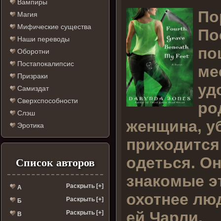
Вампиры
П
о
Магия
Мифические существа
По
Наши переводы
по
Оборотни
Постапокалипсис
ме
Призраки
уд
Самиздат
Сверхспособности
ро
Слэш
женщина, уб
Эротика
приходится 
одеться. Он
Список авторов
знакомые э
Раскрыть [+]
А
охотнее лю
Раскрыть [+]
Б
ей Чарли.
Раскрыть [+]
В