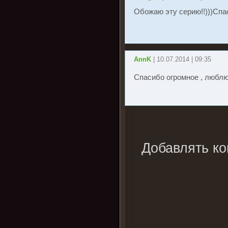
Обожаю эту серию!!)))Спас
AnnK
| 10.07.2014 | 09:35
Спасибо огромное , любл
Добавлять ко