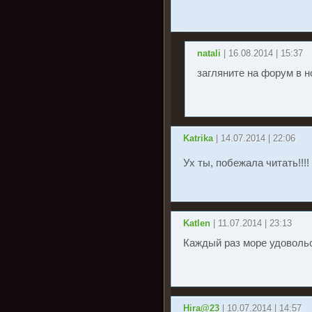
natali
| 16.08.2014 | 15:37
загляните на форум в н
Katrika
| 14.07.2014 | 22:06
Ух ты, побежала читать!!!!
Katlen
| 11.07.2014 | 23:13
Каждый раз море удовольс
Hira@23
| 10.07.2014 | 14:57