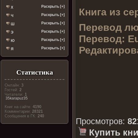
Раскрыть [+]
Х
Книга из се
Раскрыть [+]
Ч
Раскрыть [+]
Перевод лю
Ш
Раскрыть [+]
Э
Перевод:
E
Раскрыть [+]
Ю
Редактиров
Раскрыть [+]
Я
Статистика
Онлайн:
3
Гостей:
2
Читатели:
1
35karapuz35
Книг на сайте:
4190
Комментарии:
28321
Cообщения в ГК:
240
Просмотров
:
82
Купить кни