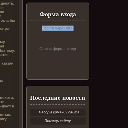
сделать,
ля
 по
Форма входа
о
могла бы
Войти через uID
ак уж
ому
ная
Старая форма входа
Поэтому,
ется.
 какая-
ум
Последние новости
похоти.
йте
ндуется
Набор в команду сайта
неты».
игу.
Помощь сайту