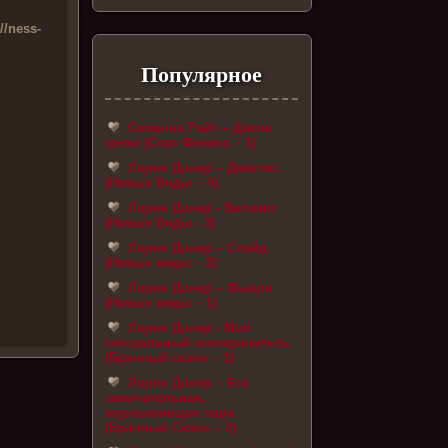
//ness-
Популярное
Сюзанна Райт – Дикие
грехи (Стая Феникс – 1)
Лорен Донер – Джастис
(Новые Виды – 4)
Лорен Донер - Валиант
(Новые Виды - 3)
Лорен Донер – Слейд
(Новые виды – 2)
Лорен Донер – Фьюри
(Новые виды – 1)
Лорен Донер - Мой
сексуальный телохранитель
(Брачный сезон – 1)
Лорен Донер – Его
замечательная,
мурлыкающая пара
(Брачный Сезон – 2)