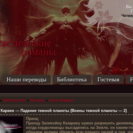
Вы 
Четвер
-
тические
маны
Наши переводы
Библиотека
Гостевая
F
»
Библиотека
»
Авторы
»
Анна Карвен
Карвен — Падение темной планеты (Воины темной планеты — 2)
П
ринц
Принцу Заликейну Казарану нужно разрешить дилемму.
когда кордолианцы высадились на Земле, он каким-то
образом должен убедить всю планету людей в том, чт