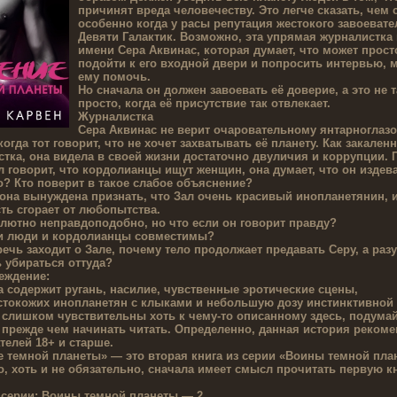
причинят вреда человечеству. Это легче сказать, чем 
особенно когда у расы репутация жестокого завоевате
Девяти Галактик. Возможно, эта упрямая журналистка
имени Сера Аквинас, которая думает, что может прост
подойти к его входной двери и попросить интервью, 
ему помочь.
Но сначала он должен завоевать её доверие, а это не т
просто, когда её присутствие так отвлекает.
Журналистка
Сера Аквинас не верит очаровательному янтарноглаз
когда тот говорит, что не хочет захватывать её планету. Как закален
тка, она видела в своей жизни достаточно двуличия и коррупции. 
л говорит, что кордолианцы ищут женщин, она думает, что он издева
? Кто поверит в такое слабое объяснение?
она вынуждена признать, что Зал очень красивый инопланетянин, и
сть сгорает от любопытства.
лютно неправдоподобно, но что если он говорит правду?
ли люди и кордолианцы совместимы?
речь заходит о Зале, почему тело продолжает предавать Серу, а раз
 убираться оттуда?
еждение:
а содержит ругань, насилие, чувственные эротические сцены,
стокожих инопланетян с клыками и небольшую дозу инстинктивной 
 слишком чувствительны хоть к чему-то описанному здесь, подума
 прежде чем начинать читать. Определенно, данная история рекоме
телей 18+ и старше.
 темной планеты» — это вторая книга из серии «Воины темной пла
, хоть и не обязательно, сначала имеет смысл прочитать первую кн
 серии:
Воины темной планеты — 2