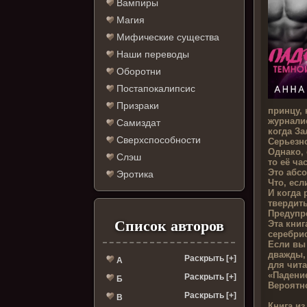
Вампиры
Магия
Мифические существа
Наши переводы
Оборотни
Постапокалипсис
Призраки
принцу, 
журналис
Самиздат
когда За
Сверхспособности
Серьезно
Однако, 
Слэш
то её ча
Это абсо
Эротика
Что, ес
И когда 
твердить
Предупр
Список авторов
Эта книг
серебри
Если вы
дважды,
Раскрыть [+]
А
для чита
«Падение
Раскрыть [+]
Б
Вероятно
Раскрыть [+]
В
Книга из