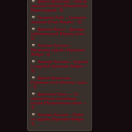
Джена Шоуолтер - Самый
темный соблазн (Повелители
Преисподней - 9)
Сюзанна Райт – Грешные
желания (Стая Феникс – 2)
Джанин Фрост – Дважды
соблазненный (Принц ночи –
2)
Амелия Хатчинс -
Насмешка судьбы (Хроники
Фейри - 2)
Амелия Хатчинс – Борьба
с судьбой (Хроники Фейри –
1)
Джена Шоуолтер -
Грешные ночи (Ангелы тьмы
- 1)
Джессика Симс — Ты
обязательно полюбишь
клыки (Полуночные связи —
3)
Амелия Хатчинс - Побег
от судьбы (Хроники Фейри -
3)