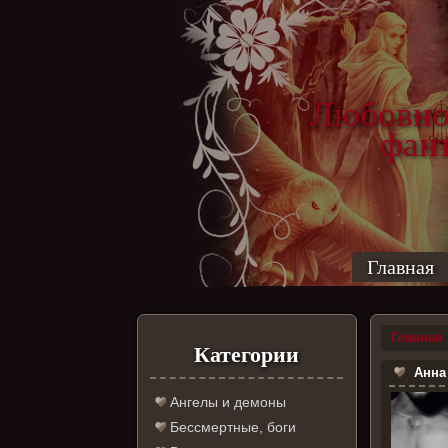
Любовно
фантас
ро
Главная
Главная
Категории
Анна 
Ангелы и демоны
Бессмертные, боги