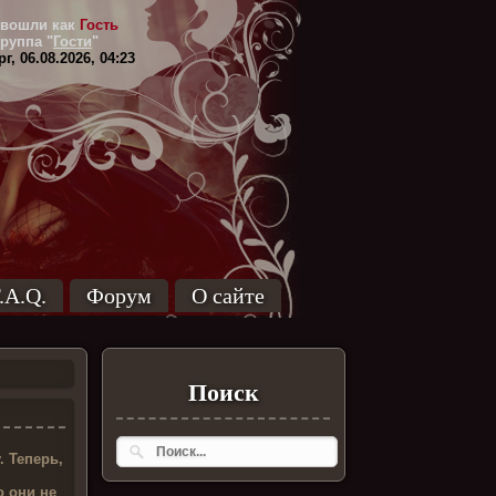
вошли как
Гость
Группа
"
Гости
"
г, 06.08.2026, 04:23
.A.Q.
Форум
О сайте
Поиск
 Теперь,
о они не