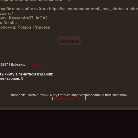
 любительский с сайтов
https://vk.com/paranormal_love_stories и http:
coz.ru/
чик:
Kassandra37, InGA2
:
Nikolle
обложки:
Poison_Princess
Скачать
:
1957
|
Добавил
:
Триадочка
ть книгу в печатном издании:
ментариев: 0
Добавлять комментарии могут только зарегистрированные пользователи.
[
Регистрация
|
Вход
]