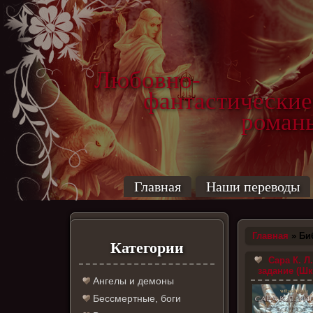
Любовно-
фантастические
роман
Главная
Наши переводы
Главная
»
Би
Категории
Сара К. Л
задание (Шк
Ангелы и демоны
Бессмертные, боги