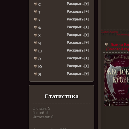
Раскрыть [+]
С
Раскрыть [+]
Т
Раскрыть [+]
У
Раскрыть [+]
Ф
Хелен Харпер
| Просм
Раскрыть [+]
24.07.2026
|
Комментар
Х
Раскрыть [+]
Ч
Эмили Бл
(Золотой го
Раскрыть [+]
Ш
Раскрыть [+]
Э
Раскрыть [+]
Ю
Раскрыть [+]
Я
Статистика
Онлайн:
5
Гостей:
5
Читатели:
0