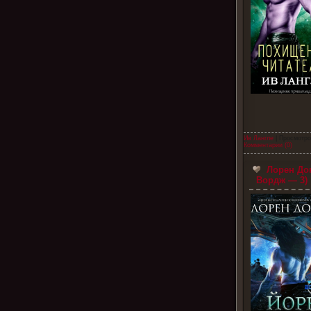
Ив Лангле
| Просмотро
Комментарии (0)
Лорен До
Вордж — 3)