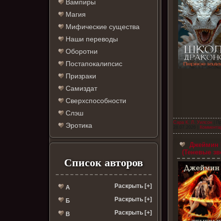
Вампиры
Магия
Мифические существа
Наши переводы
Оборотни
Постапокалипсис
Призраки
Самиздат
Сверхспособности
Слэш
Сара К. Л. Уилсон
| П
Эротика
28.07.2026
|
Комментар
Джеймин 
(Теневые зв
Список авторов
Раскрыть [+]
А
Раскрыть [+]
Б
Раскрыть [+]
В