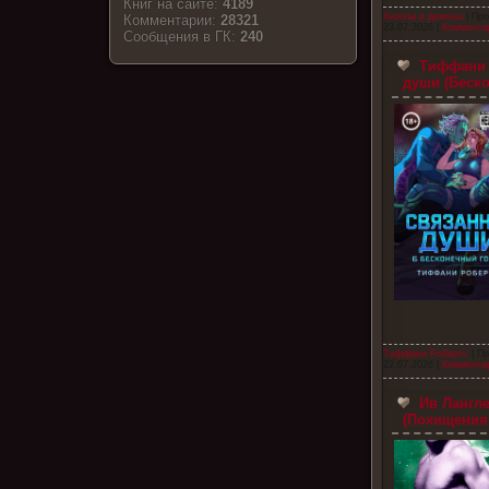
Книг на сайте:
4189
Ангелы и демоны
| Про
Комментарии:
28321
23.07.2026
|
Комментар
Cообщения в ГК:
240
Тиффани 
души (Беск
Тиффани Робертс
| Пр
22.07.2026
|
Комментар
Ив Лангле
(Похищения