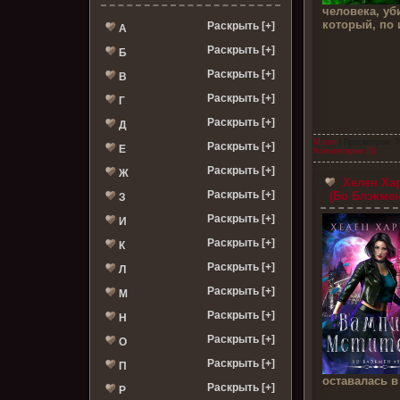
человека, уб
который, по 
Раскрыть [+]
А
Раскрыть [+]
Б
Раскрыть [+]
В
Раскрыть [+]
Г
Раскрыть [+]
Д
Магия
| Просмотров: 7
Раскрыть [+]
Е
Комментарии (0)
Раскрыть [+]
Ж
Хелен Ха
Раскрыть [+]
(Бо Блэкмен
З
Раскрыть [+]
И
Раскрыть [+]
К
Раскрыть [+]
Л
Раскрыть [+]
М
Раскрыть [+]
Н
Раскрыть [+]
О
Раскрыть [+]
П
оставалась в
Раскрыть [+]
Р