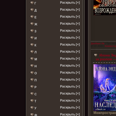
Раскрыть [+]
Г
Раскрыть [+]
Д
Раскрыть [+]
Е
Раскрыть [+]
Ж
Раскрыть [+]
З
Раскрыть [+]
И
Джеймин Ив
| Просмот
Раскрыть [+]
К
27.07.2026
|
Комментар
Раскрыть [+]
Л
Илона Эн
Раскрыть [+]
за разлом —
М
Раскрыть [+]
Н
Раскрыть [+]
О
Раскрыть [+]
П
Раскрыть [+]
Р
Раскрыть [+]
С
Раскрыть [+]
Т
Раскрыть [+]
У
Межпростран
Раскрыть [+]
Ф