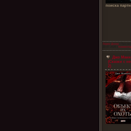
поиска партн
Лорен Донер
| Просмот
20.07.2026
|
Комментар
Джо Макк
(Сказки с 
2)