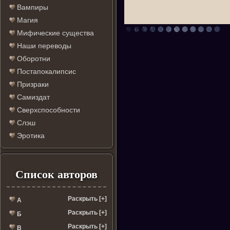
Вампиры
Магия
Мифические существа
Наши переводы
Оборотни
Постапокалипсис
Призраки
Самиздат
Сверхспособности
Слэш
Эротика
Список авторов
Раскрыть [+]
А
Раскрыть [+]
Б
Раскрыть [+]
В