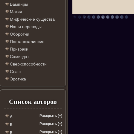
Вампиры
Магия
Мифические существа
Наши переводы
Оборотни
Постапокалипсис
Призраки
Самиздат
Сверхспособности
Слэш
Эротика
Список авторов
Раскрыть [+]
А
Раскрыть [+]
Б
Раскрыть [+]
В