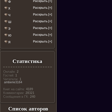
Раскрыть [+]
Ф
Раскрыть [+]
Х
Раскрыть [+]
Ч
Раскрыть [+]
Ш
Раскрыть [+]
Э
Раскрыть [+]
Ю
Раскрыть [+]
Я
Статистика
Онлайн:
2
Гостей:
1
Читатели:
1
amberie3164
Книг на сайте:
4189
Комментарии:
28321
Cообщения в ГК:
240
Список авторов